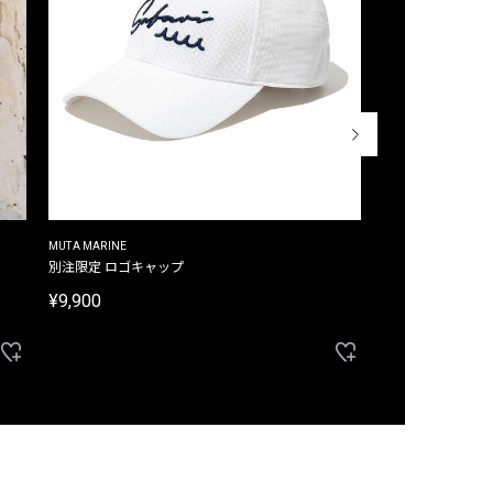
MUTA MARINE
CROSSLEY
ム
別注限定 ロゴキャップ
別注限定 ノースリ
¥9,900
¥8,580
40%OFF