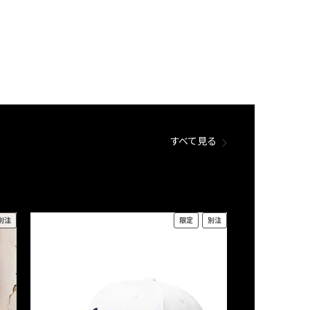
すべて見る
別注
限定
別注