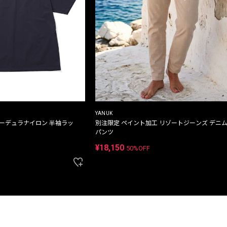
YANUK
コーデュラナイロン 半袖ラッ
別注限定 ペイント加工 リゾートジーンズ デニ
パンツ
¥18,150
50%OFF