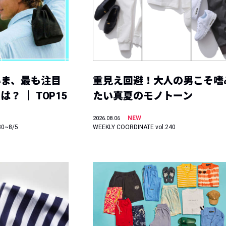
いま、最も注目
重見え回避！大人の男こそ嗜
？ ｜ TOP15
たい真夏のモノトーン
NEW
2026.08.06
30~8/5
WEEKLY COORDINATE vol.240