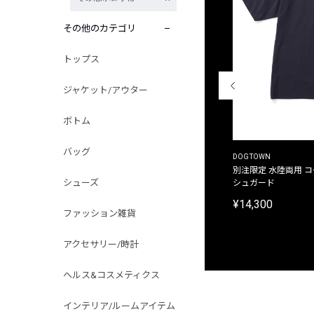
その他のカテゴリ
トップス
ジャケット/アウター
ボトム
バッグ
THE DUFFER OF ST.GEORGE
DOGTOWN
別注限定 ピグメントダイ バックプリント サーフ
別注限定 水陸両用 
シューズ
プリントTシャツ
シュガード
¥9,900
¥14,300
ファッション雑貨
アクセサリー/時計
ヘルス&コスメティクス
インテリア/ルームアイテム