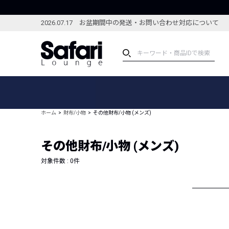
2026.07.17 お盆期間中の発送・お問い合わせ対応について
アイテム
スペシャル
カテゴリーから探す
スペシャルフィーチャ
ホーム
財布/小物
その他財布/小物 (メンズ)
ブランドから探す
特集記事
絞り込んで探す
その他財布/小物 (メンズ)
新着アイテム
コーディネート
編集部のおすすめアイテム
対象件数 :
0
件
編集部のおすすめコー
ランキング
雑誌・カタログ掲載アイテム
セール