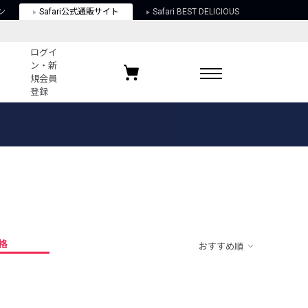
ン
Safari公式通販サイト
Safari BEST DELICIOUS
ログイ
ン・新
規会員
登録
ログイン・新規会員登録
お気に入りアイテム
ガイド
お気に入りブランド
お気に入り記事
最近チェックしたアイテム
格
おすすめ順
ポリシー
関する法律