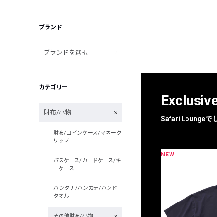
ブランド
ブランドを選択
カテゴリー
Exclusiv
財布/小物
Safari Loun
財布/コインケース/マネーク
リップ
NEW
限定
別注
パスケース/カードケース/キ
ーケース
バンダナ/ハンカチ/ハンド
タオル
その他財布/小物