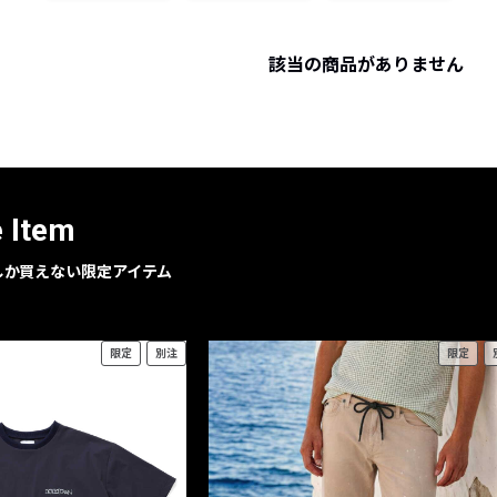
レコメンドアイテム
ピックアップアイテム
該当の商品がありません
フォーカスブランド
セールおすすめアイテム
人気アイテム TOP 15
e Item
geでしか買えない限定アイテム
限定
別注
限定