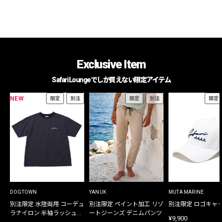
Exclusive Item
Safari Loungeでしか買えない限定アイテム
NEW
限定
別注
限定
別注
限定
DOGTOWN
YANUK
MUTA MARINE
別注限定 水陸両用 コーデュ
別注限定 ペイント加工 リゾ
別注限定 ロゴキャ
ラナイロン 半袖ラッシュガ
ートジーンズ デニムパンツ
¥9,900