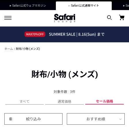
Safari公式ウェブマガジン
Safari公式通販サイト
Sa
ホーム
財布/小物 (メンズ)
財布/小物 (メンズ)
対象件数 : 3件
セール価格
すべて
通常価格
絞り込み
おすすめ順