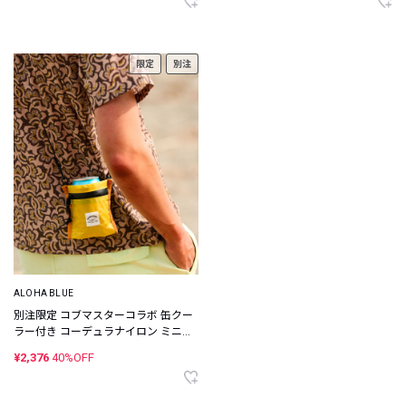
限定
別注
ALOHA BLUE
別注限定 コブマスターコラボ 缶クー
ラー付き コーデュラナイロン ミニウ
ォレット
¥2,376
40%OFF