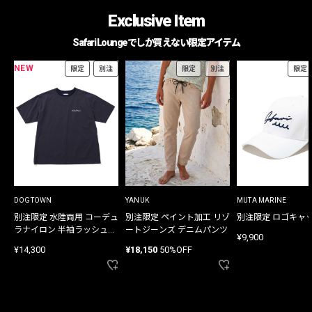
Exclusive Item
Safari Loungeでしか買えない限定アイテム
NEW
限定
別注
限定
別注
限定
DOGTOWN
YANUK
MUTA MARINE
別注限定 水陸両用 コーデュ
別注限定 ペイント加工 リゾ
別注限定 ロゴキャ
ラナイロン 半袖ラッシュガ
ートジーンズ デニムパンツ
¥9,900
ード
¥14,300
¥18,150
50%OFF