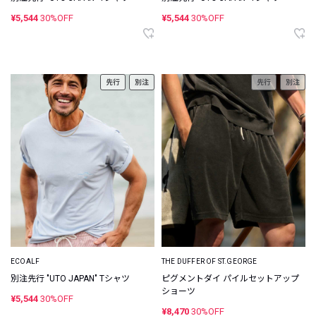
¥5,544
30%OFF
¥5,544
30%OFF
先行
別注
先行
別注
ECOALF
THE DUFFER OF ST.GEORGE
別注先行 "UTO JAPAN" Tシャツ
ピグメントダイ パイルセットアップ
ショーツ
¥5,544
30%OFF
¥8,470
30%OFF