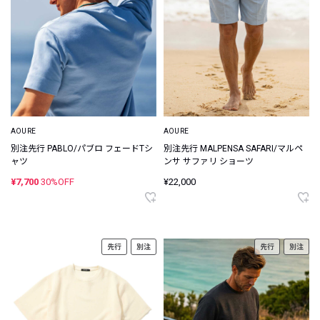
AOURE
AOURE
別注先行 PABLO/パブロ フェードTシ
別注先行 MALPENSA SAFARI/マルペ
ャツ
ンサ サファリ ショーツ
¥7,700
30%OFF
¥22,000
先行
別注
先行
別注