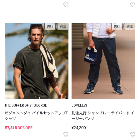
先行
別注
先行
別注
THE DUFFER OF ST.GEORGE
LOVELESS
ピグメントダイ パイルセットアップT
別注先行 シャンブレー テイパード イ
シャツ
ージーパンツ
¥7,315
30%OFF
¥24,200