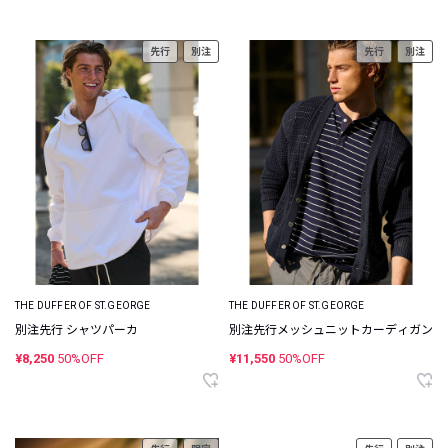
先行
別注
先行
別注
THE DUFFER OF ST.GEORGE
THE DUFFER OF ST.GEORGE
別注先行 シャツパーカ
別注先行メッシュニットカーディガン
¥8,250
50%OFF
¥11,550
50%OFF