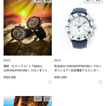
先行
限定
先行
別注
EDOX
EDOX
限定〈エドックス〉×『Safari』
別注先行 CHRONOFFSHORE-1 クロノ
CHRONOFFSHORE-1 クロノオフショ
オフショア1 日本限定アルカンターラ
ア 1 クロノグラフ オートマティック
ベルト ウォッチ
¥533,500
¥281,600
サンセット スペシャルエディション
先行
別注