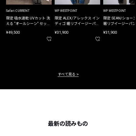
Safari CURRENT
WP WESTPOINT
WP WESTPOINT
限定 吸水速乾 UVカット 洗
限定 ALEX/アレックス イン
限定 SEAN/ショー
える "オールシーン" セット
ディゴ 裾リブイージーパン
裾リブイージーパン
アップ
ツ
¥49,500
¥31,900
¥31,900
すべて見る
最新の読みもの