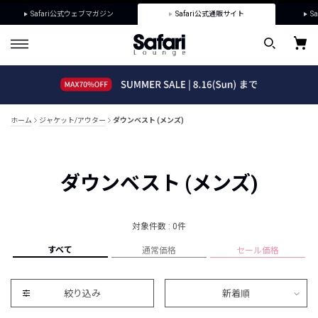
Safari公式ウェブマガジン
Safari公式通販サイト
Sa
ホーム
ジャケット/アウター
ダウンベスト (メンズ)
ダウンベスト (メンズ)
対象件数 : 0件
すべて
通常価格
セール価格
絞り込み
新着順