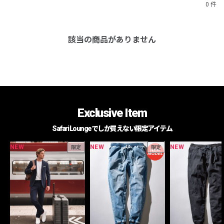
0 件
該当の商品がありません
Exclusive Item
Safari Loungeでしか買えない限定アイテム
NEW
NEW
NEW
限定
限定