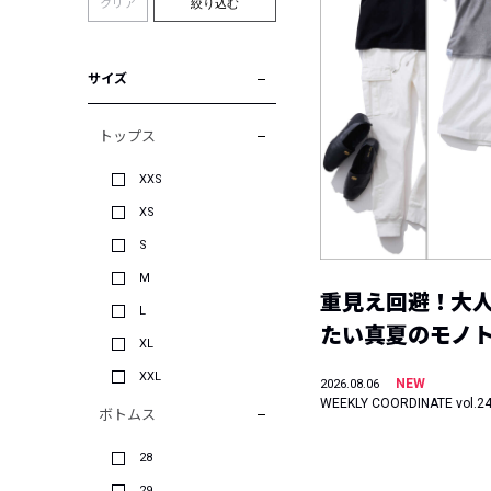
クリア
絞り込む
サイズ
トップス
XXS
XS
S
M
重見え回避！大
L
たい真夏のモノ
XL
XXL
NEW
2026.08.06
WEEKLY COORDINATE vol.2
ボトムス
28
29