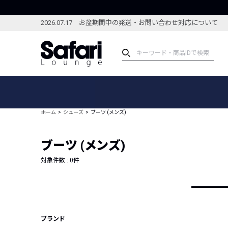
2026.07.17 お盆期間中の発送・お問い合わせ対応について
アイテム
スペシャル
カテゴリーから探す
スペシャルフィーチャ
ホーム
シューズ
ブーツ (メンズ)
ブランドから探す
特集記事
絞り込んで探す
ブーツ (メンズ)
新着アイテム
コーディネート
編集部のおすすめアイテム
対象件数 :
0
件
編集部のおすすめコー
ランキング
雑誌・カタログ掲載アイテム
セール
ブランド