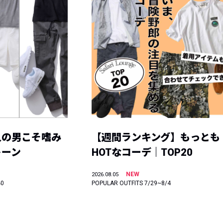
人の男こそ嗜み
【週間ランキング】もっとも
トーン
HOTなコーデ｜TOP20
NEW
2026.08.05
40
POPULAR OUTFITS 7/29~8/4