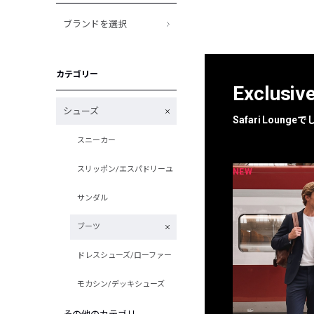
ブランドを選択
カテゴリー
Exclusiv
シューズ
Safari Loun
スニーカー
スリッポン/エスパドリーユ
NEW
NEW
限定
別注
サンダル
ブーツ
ドレスシューズ/ローファー
モカシン/デッキシューズ