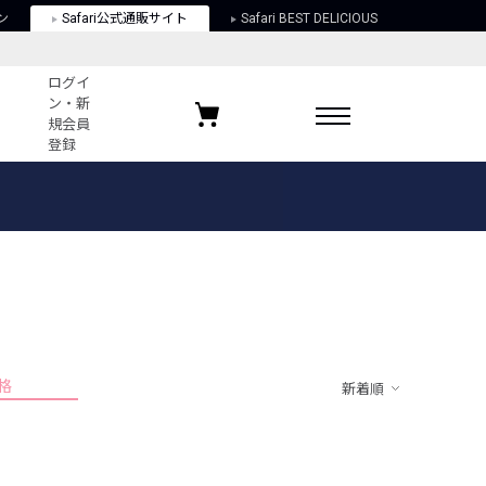
ン
Safari公式通販サイト
Safari BEST DELICIOUS
ログイ
ン・新
規会員
登録
ログイン・新規会員登録
お気に入りアイテム
ガイド
お気に入りブランド
お気に入り記事
最近チェックしたアイテム
格
新着順
ポリシー
関する法律