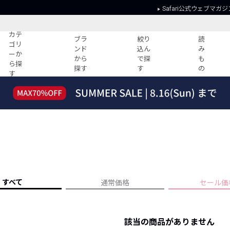
Safari公式ウェブマガジ
カテ
ブラ
絞り
読
ゴリ
ンド
込ん
み
ーか
から
で探
も
ら探
探す
す
の
す
読みもの
ガイド
ー
すべての記事
ショッピング
2026年のイチオシTシャツ！
初めての方
“WP”のイージーパンツを徹底解説&コ
Club Safari
ーデ紹介
よくある質問
HOTなコーデ TOP20
会社概要
ディネート
新ブランドご紹介！
会員利用規約
すべて
通常価格
セール価
人気記事ランキング
プライバシー
バイヤーズ レコメンド
特定商取引に
今週の別注アイテム
該当の商品がありません
ウィークリーコーデ