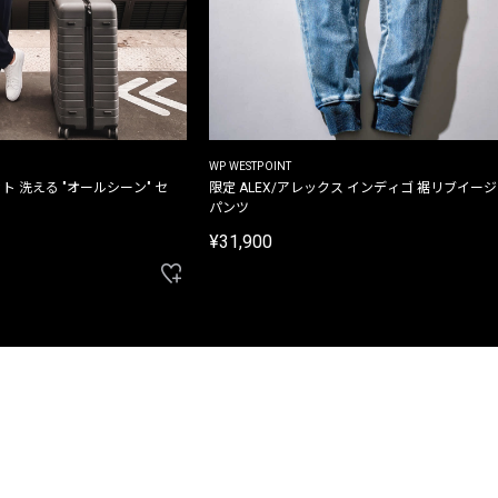
WP WESTPOINT
ト 洗える "オールシーン" セ
限定 ALEX/アレックス インディゴ 裾リブイー
パンツ
¥31,900