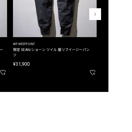
WP WESTPOINT
WP WESTPOINT
ジー
限定 SEAN/ショーン ツイル 裾リブイージーパン
限定 DAVID/デイヴィッド インデ
ツ
イージーパンツ
¥31,900
¥33,000