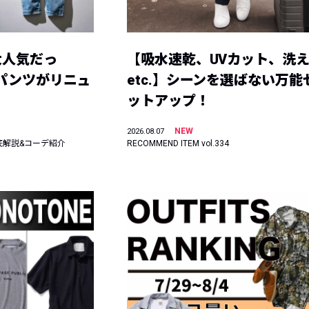
大人気だっ
【吸水速乾、UVカット、洗
ーパンツがリニュ
etc.】シーンを選ばない万能
ットアップ！
NEW
2026.08.07
底解説&コーデ紹介
RECOMMEND ITEM vol.334