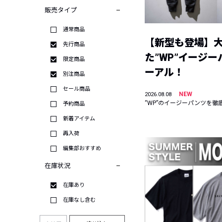
販売タイプ
通常商品
【新型も登場】
先行商品
た”WP”イージ
限定商品
ーアル！
別注商品
セール商品
NEW
2026.08.08
“WP”のイージーパンツを徹
予約商品
新着アイテム
再入荷
編集部おすすめ
在庫状況
在庫あり
在庫なし含む