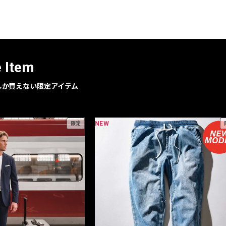
レコメンドアイテム
ピックアップアイテム
フォーカスブランド
セールおすすめアイテム
e Item
人気アイテム TOP 15
geでしか買えない限定アイテム
NEW
限定