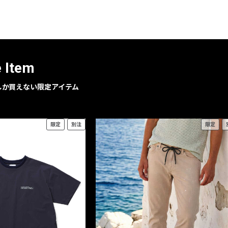
レコメンドアイテム
ピックアップアイテム
フォーカスブランド
セールおすすめアイテム
e Item
人気アイテム TOP 15
geでしか買えない限定アイテム
限定
別注
限定