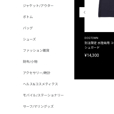
ジャケット/アウター
ボトム
バッグ
THE DUFFER OF ST.GEORGE
DOGTOWN
シューズ
別注限定 ピグメントダイ バックプリント サーフ
別注限定 水陸両用 
プリントTシャツ
シュガード
ファッション雑貨
¥9,900
¥14,300
財布/小物
アクセサリー/時計
ヘルス&コスメティクス
モバイル/ステーショナリー
サーフ/マリングッズ