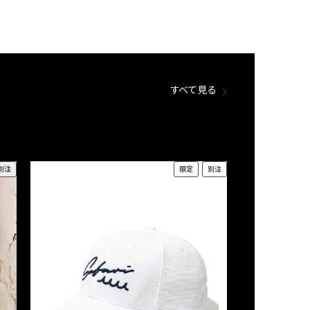
すべて見る
別注
限定
別注