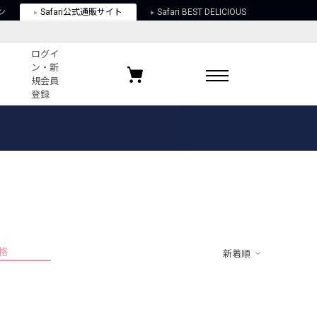
ン
Safari公式通販サイト
Safari BEST DELICIOUS
ログイ
ン・新
規会員
登録
ログイン・新規会員登録
お気に入りアイテム
ガイド
お気に入りブランド
お気に入り記事
最近チェックしたアイテム
格
新着順
ポリシー
関する法律