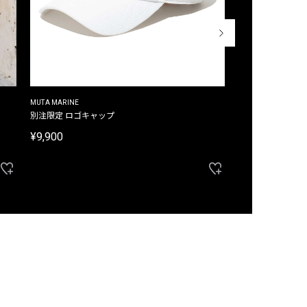
MUTA MARINE
CROSSLEY
ム
別注限定 ロゴキャップ
別注限定 ノースリ
¥9,900
¥8,580
40%OFF