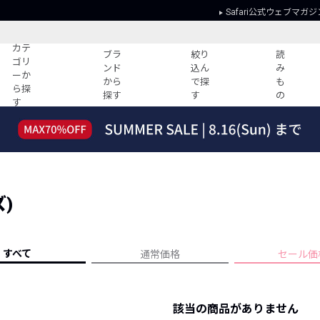
Safari公式ウェブマガジ
カテ
ブラ
絞り
読
ゴリ
ンド
込ん
み
ーか
から
で探
も
ら探
探す
す
の
す
読みもの
ガイド
ー
すべての記事
ショッピング
2026年のイチオシTシャツ！
初めての方
“WP”のイージーパンツを徹底解説&コ
Club Safari
ーデ紹介
)
よくある質問
HOTなコーデ TOP20
会社概要
ディネート
新ブランドご紹介！
会員利用規約
すべて
通常価格
セール価
人気記事ランキング
プライバシー
バイヤーズ レコメンド
特定商取引に
今週の別注アイテム
該当の商品がありません
ウィークリーコーデ