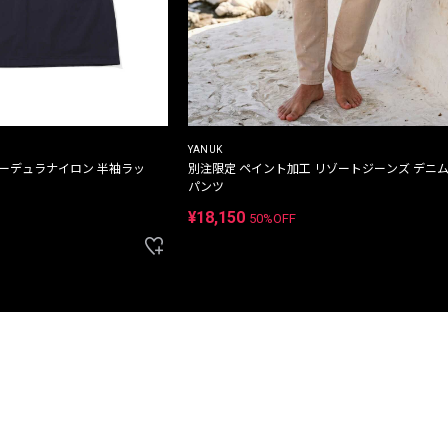
YANUK
コーデュラナイロン 半袖ラッ
別注限定 ペイント加工 リゾートジーンズ デニ
パンツ
¥18,150
50%OFF