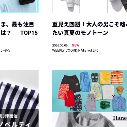
いま、最も注目
重見え回避！大人の男こそ嗜
？ ｜ TOP15
たい真夏のモノトーン
NEW
2026.08.06
30~8/5
WEEKLY COORDINATE vol.240