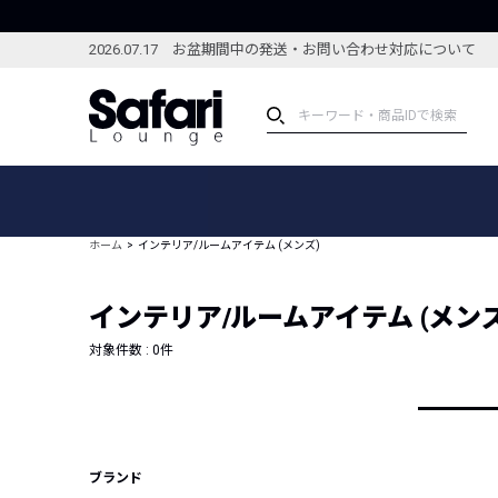
2026.07.17 お盆期間中の発送・お問い合わせ対応について
アイテム
スペシャル
カテゴリーから探す
スペシャルフィーチャ
ホーム
インテリア/ルームアイテム (メンズ)
ブランドから探す
特集記事
絞り込んで探す
インテリア/ルームアイテム (メンズ
新着アイテム
コーディネート
編集部のおすすめアイテム
対象件数 :
0
件
編集部のおすすめコー
ランキング
雑誌・カタログ掲載アイテム
セール
ブランド