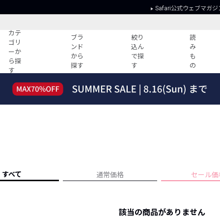
Safari公式ウェブマガジ
カテ
ブラ
絞り
読
ゴリ
ンド
込ん
み
ーか
から
で探
も
ら探
探す
す
の
す
読みもの
ガイド
ー
すべての記事
ショッピング
2026年のイチオシTシャツ！
初めての方
“WP”のイージーパンツを徹底解説&コ
Club Safari
ーデ紹介
よくある質問
HOTなコーデ TOP20
会社概要
ディネート
新ブランドご紹介！
会員利用規約
すべて
通常価格
セール価
人気記事ランキング
プライバシー
バイヤーズ レコメンド
特定商取引に
今週の別注アイテム
該当の商品がありません
ウィークリーコーデ