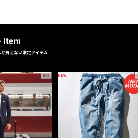
レコメンドアイテム
ピックアップアイテム
フォーカスブランド
セールおすすめアイテム
e Item
人気アイテム TOP 15
geでしか買えない限定アイテム
NEW
限定