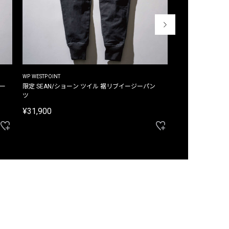
WP WESTPOINT
WP WESTPOINT
ジー
限定 SEAN/ショーン ツイル 裾リブイージーパン
限定 DAVID/デイヴィッド インデ
ツ
イージーパンツ
¥31,900
¥33,000