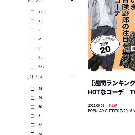
トップス
XXS
XS
S
M
L
XL
XXL
ボトムス
【週間ランキン
28
HOTなコーデ｜TO
29
NEW
2026.08.05
30
POPULAR OUTFITS 7/29~8/
31
32
33