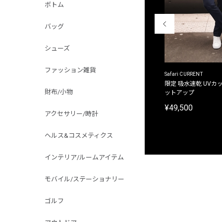
ボトム
バッグ
シューズ
ファッション雑貨
ACANTHUS
Safari CURRENT
別注限定 フード付き チェックシャツジャケット
限定 吸水速乾 UVカッ
財布/小物
ットアップ
¥31,900
¥49,500
アクセサリー/時計
ヘルス&コスメティクス
インテリア/ルームアイテム
モバイル/ステーショナリー
ゴルフ