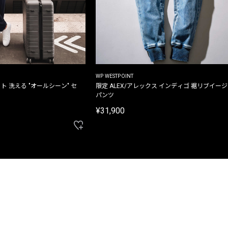
WP WESTPOINT
ト 洗える "オールシーン" セ
限定 ALEX/アレックス インディゴ 裾リブイー
パンツ
¥31,900