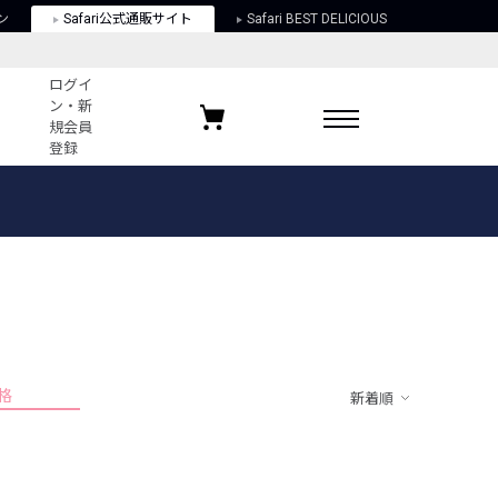
ン
Safari公式通販サイト
Safari BEST DELICIOUS
ログイ
ン・新
規会員
登録
ログイン・新規会員登録
お気に入りアイテム
ガイド
お気に入りブランド
お気に入り記事
最近チェックしたアイテム
格
新着順
ポリシー
関する法律