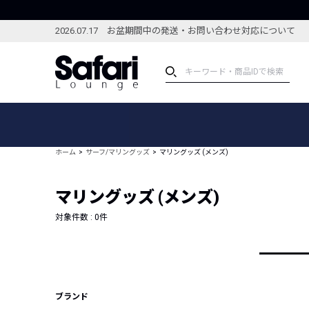
2026.07.17 お盆期間中の発送・お問い合わせ対応について
アイテム
スペシャル
カテゴリーから探す
スペシャルフィーチャ
ホーム
サーフ/マリングッズ
マリングッズ (メンズ)
ブランドから探す
特集記事
絞り込んで探す
マリングッズ (メンズ)
新着アイテム
コーディネート
編集部のおすすめアイテム
対象件数 :
0
件
編集部のおすすめコー
ランキング
雑誌・カタログ掲載アイテム
セール
ブランド