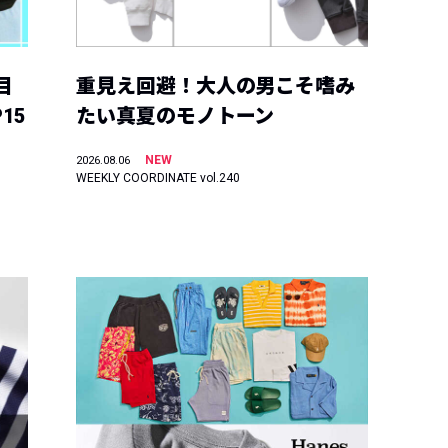
目
重見え回避！大人の男こそ嗜み
15
たい真夏のモノトーン
NEW
2026.08.06
WEEKLY COORDINATE vol.240