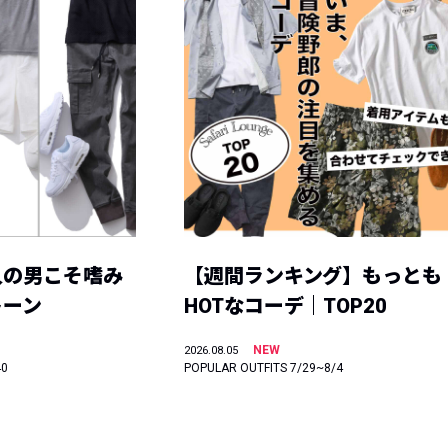
人の男こそ嗜み
【週間ランキング】もっとも
トーン
HOTなコーデ｜TOP20
NEW
2026.08.05
40
POPULAR OUTFITS 7/29~8/4