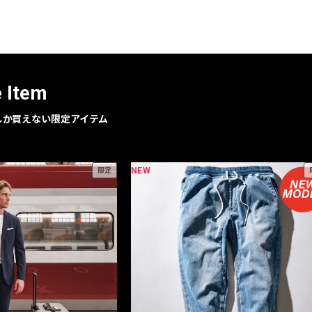
レコメンドアイテム
ピックアップアイテム
フォーカスブランド
セールおすすめアイテム
e Item
人気アイテム TOP 15
geでしか買えない限定アイテム
NEW
限定