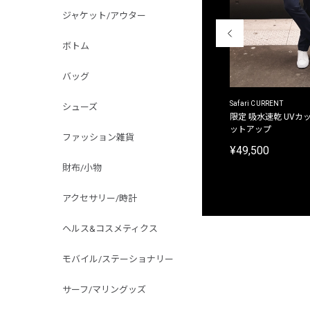
ジャケット/アウター
ボトム
バッグ
ACANTHUS
Safari CURRENT
シューズ
別注限定 フード付き チェックシャツジャケット
限定 吸水速乾 UVカッ
ットアップ
¥31,900
ファッション雑貨
¥49,500
財布/小物
アクセサリー/時計
ヘルス&コスメティクス
モバイル/ステーショナリー
サーフ/マリングッズ