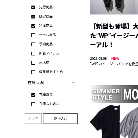
先行商品
限定商品
【新型も登場】
別注商品
た”WP”イージ
セール商品
ーアル！
予約商品
新着アイテム
NEW
2026.08.08
再入荷
“WP”のイージーパンツを徹
編集部おすすめ
在庫状況
在庫あり
在庫なし含む
クリア
絞り込む