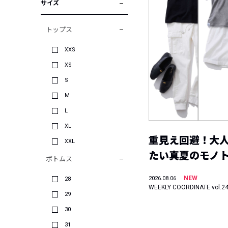
サイズ
トップス
XXS
XS
S
M
L
XL
重見え回避！大
XXL
たい真夏のモノ
ボトムス
NEW
2026.08.06
28
WEEKLY COORDINATE vol.2
29
30
31