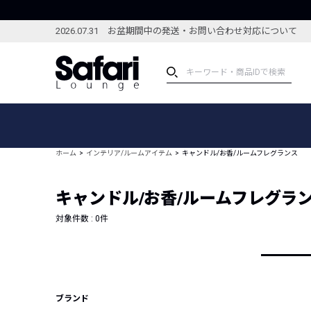
2026.07.31 お盆期間中の発送・お問い合わせ対応について
アイテム
スペシャル
カテゴリーから探す
スペシャルフィーチャ
ホーム
インテリア/ルームアイテム
キャンドル/お香/ルームフレグランス
ブランドから探す
特集記事
絞り込んで探す
キャンドル/お香/ルームフレグラ
新着アイテム
コーディネート
編集部のおすすめアイテム
対象件数 :
0
件
編集部のおすすめコー
ランキング
雑誌・カタログ掲載アイテム
セール
ブランド