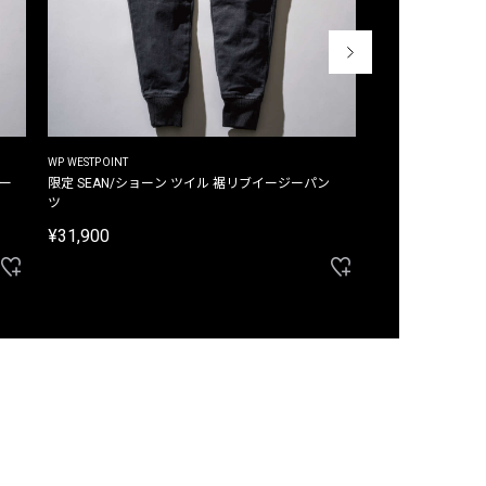
WP WESTPOINT
WP WESTPOINT
ジー
限定 SEAN/ショーン ツイル 裾リブイージーパン
限定 DAVID/デイヴィッド インデ
ツ
イージーパンツ
¥31,900
¥33,000