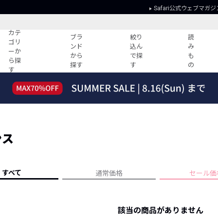
Safari公式ウェブマガジ
カテ
ブラ
絞り
読
ゴリ
ンド
込ん
み
ーか
から
で探
も
ら探
探す
す
の
す
読みもの
ガイド
ー
すべての記事
ショッピング
2026年のイチオシTシャツ！
初めての方
“WP”のイージーパンツを徹底解説&コ
Club Safari
ーデ紹介
ンス
よくある質問
HOTなコーデ TOP20
会社概要
ディネート
新ブランドご紹介！
会員利用規約
すべて
通常価格
セール価
人気記事ランキング
プライバシー
バイヤーズ レコメンド
特定商取引に
今週の別注アイテム
該当の商品がありません
ウィークリーコーデ