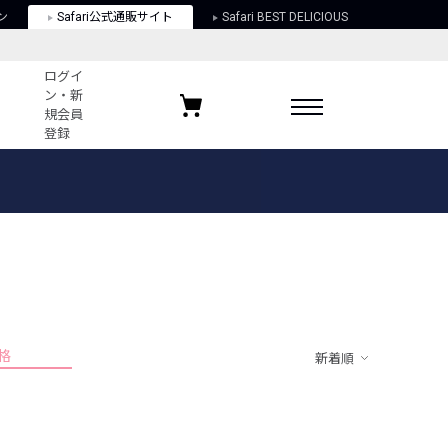
ン
Safari公式通販サイト
Safari BEST DELICIOUS
ログイ
ン・新
規会員
登録
ログイン・新規会員登録
お気に入りアイテム
ガイド
お気に入りブランド
お気に入り記事
最近チェックしたアイテム
格
新着順
ポリシー
関する法律