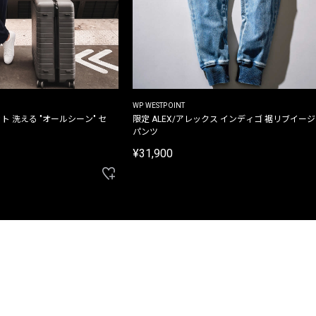
WP WESTPOINT
ト 洗える "オールシーン" セ
限定 ALEX/アレックス インディゴ 裾リブイー
パンツ
¥31,900