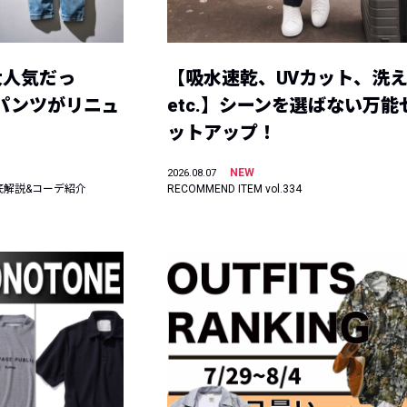
大人気だっ
【吸水速乾、UVカット、洗
ーパンツがリニュ
etc.】シーンを選ばない万能
ットアップ！
NEW
2026.08.07
底解説&コーデ紹介
RECOMMEND ITEM vol.334