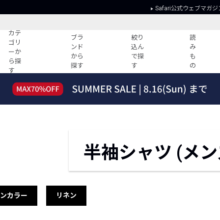
Safari公式ウェブマガジ
カテ
ブラ
絞り
読
ゴリ
ンド
込ん
み
ーか
から
で探
も
ら探
探す
す
の
す
読みもの
ガイド
ー
すべての記事
ショッピング
2026年のイチオシTシャツ！
初めての方
“WP”のイージーパンツを徹底解説&コ
Club Safari
ーデ紹介
よくある質問
半袖シャツ (メン
HOTなコーデ TOP20
会社概要
ディネート
新ブランドご紹介！
会員利用規約
人気記事ランキング
プライバシー
バイヤーズ レコメンド
特定商取引に
プンカラー
リネン
今週の別注アイテム
ウィークリーコーデ