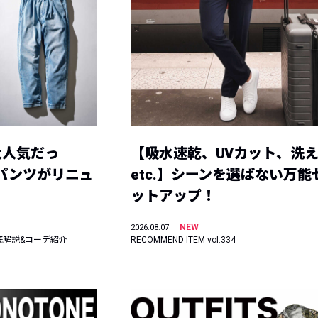
大人気だっ
【吸水速乾、UVカット、洗
ーパンツがリニュ
etc.】シーンを選ばない万能
ットアップ！
NEW
2026.08.07
底解説&コーデ紹介
RECOMMEND ITEM vol.334