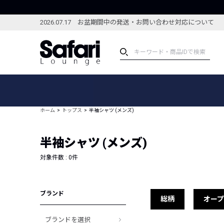
2026.07.17 お盆期間中の発送・お問い合わせ対応について
アイテム
スペシャル
カテゴリーから探す
スペシャルフィーチャ
ホーム
トップス
半袖シャツ (メンズ)
ブランドから探す
特集記事
絞り込んで探す
半袖シャツ (メンズ)
新着アイテム
コーディネート
編集部のおすすめアイテム
対象件数 :
0
件
編集部のおすすめコー
ランキング
雑誌・カタログ掲載アイテム
ブランド
セール
総柄
オー
ブランドを選択