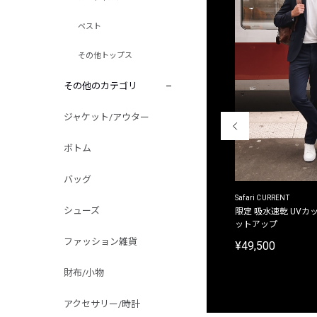
ベスト
その他トップス
その他のカテゴリ
ジャケット/アウター
ボトム
バッグ
ACANTHUS
Safari CURRENT
シューズ
別注限定 フード付き チェックシャツジャケット
限定 吸水速乾 UVカッ
ットアップ
¥31,900
ファッション雑貨
¥49,500
財布/小物
アクセサリー/時計