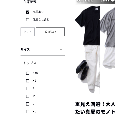
在庫状況
在庫あり
在庫なし含む
クリア
絞り込む
サイズ
トップス
XXS
XS
S
M
重見え回避！大
L
たい真夏のモノ
XL