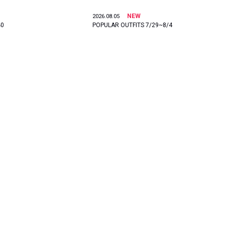
NEW
2026.08.05
40
POPULAR OUTFITS 7/29~8/4