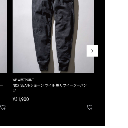
WP WESTPOINT
WP WESTPOINT
ジー
限定 SEAN/ショーン ツイル 裾リブイージーパン
限定 DAVID/デイヴィッド インデ
ツ
イージーパンツ
¥31,900
¥33,000