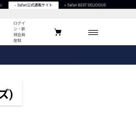
ン
Safari公式通販サイト
Safari BEST DELICIOUS
ログイ
ン・新
規会員
登録
ログイン・新規会員登録
お気に入りアイテム
ガイド
お気に入りブランド
お気に入り記事
最近チェックしたアイテム
ズ)
ポリシー
関する法律