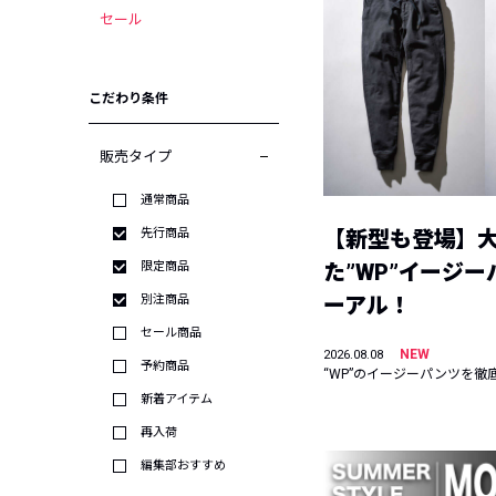
セール
こだわり条件
販売タイプ
通常商品
先行商品
【新型も登場】
限定商品
た”WP”イージ
別注商品
ーアル！
セール商品
NEW
2026.08.08
予約商品
“WP”のイージーパンツを徹
新着アイテム
再入荷
編集部おすすめ