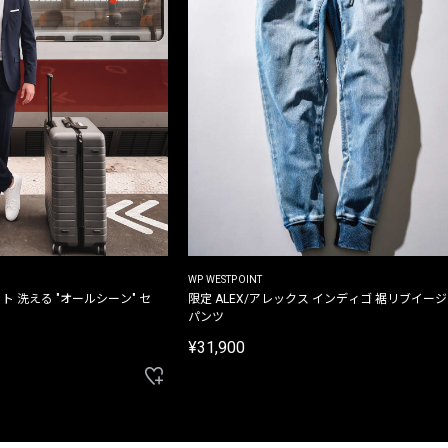
WP WESTPOINT
ト 洗える "オールシーン" セ
限定 ALEX/アレックス インディゴ 裾リブイー
パンツ
¥31,900