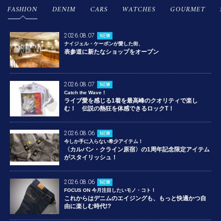
FASHION
DENIM
CARS
WATCHES
GOURMET
2026.08.07
NEW
ナイジェル・ケーボンが愛した街、
表参道に新たなショップをオープン
2026.08.07
NEW
Catch the Wave！
ライブ愛を感じる1着を最高峰のクオリティで楽し
む！ 伝説の熱狂を体感できるロックT！
2026.08.06
NEW
今しか手に入らない希少アイテム！
〈カルバン・クライン原宿〉の1周年記念限定アイテム
がスタイリッシュ！
2026.08.06
NEW
FOCUS ON 今月注目したいモノ・コト！
これからはデニムのエイジングも、もっと快適かつ自
由に楽しむ時代!?