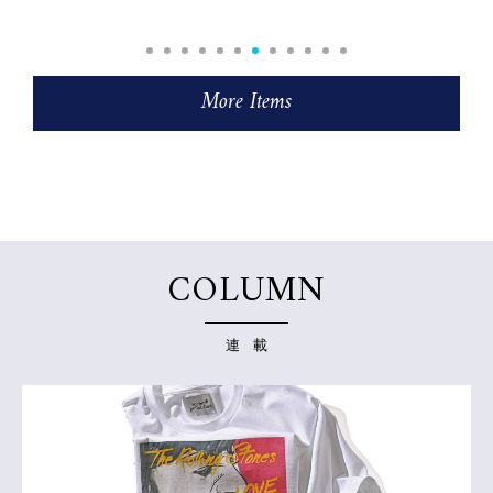
More Items
COLUMN
連 載