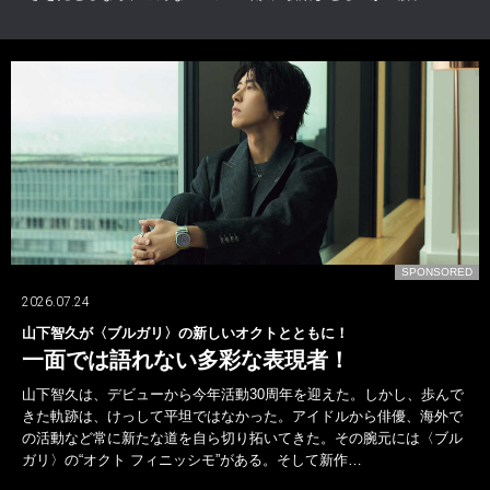
D
SPONSORED
2026.07.24
山下智久が〈ブルガリ〉の新しいオクトとともに！
一面では語れない多彩な表現者！
山下智久は、デビューから今年活動30周年を迎えた。しかし、歩んで
きた軌跡は、けっして平坦ではなかった。アイドルから俳優、海外で
の活動など常に新たな道を自ら切り拓いてきた。その腕元には〈ブル
ガリ〉の“オクト フィニッシモ”がある。そして新作…