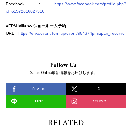
Facebook：
https://www.facebook.com/profile.php?
id=61572616027316
●FPM Milano ショールーム予約
URL：
https://e-ve.event-form.jp/event/95437/fpmjapan_reserve
Follow Us
Safari Online最新情報をお届けします。
facebook
X
LINE
instagram
RELATED