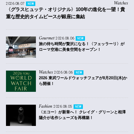
Watches
2026.08.07
NEW
〈グラスヒュッテ・オリジナル〉100年の進化を一望！貴
重な歴史的タイムピースが銀座に集結
Gourmet
2026.08.06
NEW
旅の待ち時間が贅沢になる！〈フェッラーリ〉が
ローマ空港に美食空間をオープン！
Watches
2026.08.06
NEW
2026 東武ワールドウォッチフェアが8月20日(木)か
ら開催！
Fashion
2026.08.05
NEW
〈エコー〉が新章へ！ クレイグ・グリーンと相澤
陽介が名作シューズを再構築！