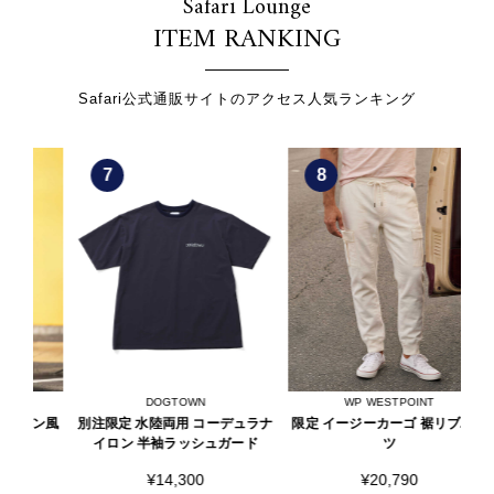
Safari Lounge
ITEM RANKING
Safari公式通販サイトのアクセス人気ランキング
7
8
DOGTOWN
WP WESTPOINT
ン風
別注限定 水陸両用 コーデュラナ
限定 イージーカーゴ 裾リブパン
別注
イロン 半袖ラッシュガード
ツ
¥14,300
¥20,790