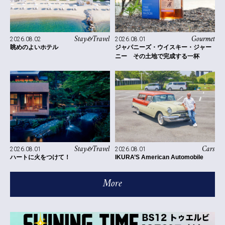
Stay&Travel
Gourmet
2026.08.02
2026.08.01
眺めのよいホテル
ジャパニーズ・ウイスキー・ジャー
ニー その土地で完成する一杯
Stay&Travel
Cars
2026.08.01
2026.08.01
ハートに火をつけて！
IKURA’S American Automobile
More