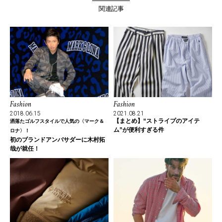
関連記事
Fashion
Fashion
2018.06.15
2021.08.21
【まとめ】“ストライプのアイテ
洒落たゴルフスタイルで人気の〈マーク＆
ム”が便利すぎる件
ロナ〉！
初のブランドアンバサダーに木村拓
哉が就任！