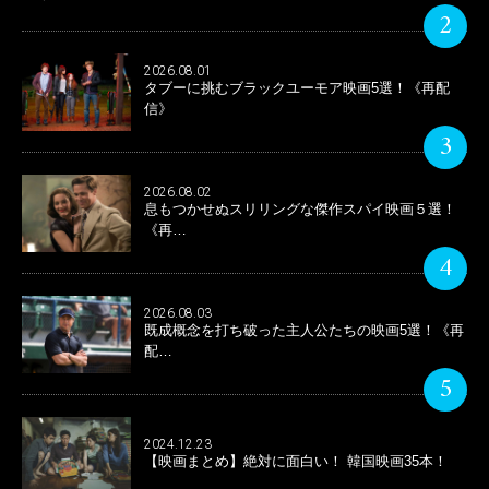
2
2026.08.01
タブーに挑むブラックユーモア映画5選！《再配
信》
3
2026.08.02
息もつかせぬスリリングな傑作スパイ映画５選！
《再…
4
2026.08.03
既成概念を打ち破った主人公たちの映画5選！《再
配…
5
2024.12.23
【映画まとめ】絶対に面白い！ 韓国映画35本！