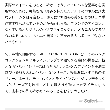
実際のアイテムをみると、確かにそう。ハイレベルな堅牢さを実
現するために、可能な限り厚みを持たせたアルミのパネルに頑丈
なフレームを組み合わせ、さらに128個もの鋲をひとつひとつ手
作業で打ち込んでいるのだから恐れ入る。ブランドのアイコンと
なっているオリジナルのバタフライロックも、メカニカルで遊び
心のあるもの。このへんの無骨さに惹かれる人も多いのではない
だろうか？
で、各地で開催するLIMITED CONCEPT STOREは、このバンク
コレクションをフルラインアップで体験できる絶好の機会だ。核
となる“バンク”シリーズはもちろん、バンクのデザインを基調に
遊び心を取り入れた“バンク S”シリーズ、軽量派におすすめのポ
リカーボネートボディの“バンク ライト” “バンク ジップデラック
ス”シリーズ等を展開。どれも職人技が詰まったアイテムなの
で、是非その目で確かめてみることをおすすめしたい。