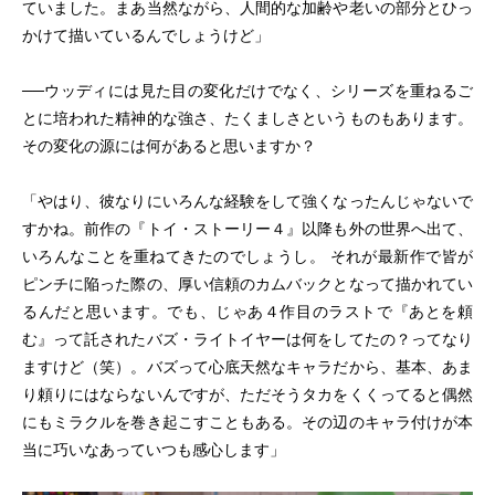
ていました。まあ当然ながら、人間的な加齢や老いの部分とひっ
かけて描いているんでしょうけど」
──ウッディには見た目の変化だけでなく、シリーズを重ねるご
とに培われた精神的な強さ、たくましさというものもあります。
その変化の源には何があると思いますか？
「やはり、彼なりにいろんな経験をして強くなったんじゃないで
すかね。前作の『トイ・ストーリー４』以降も外の世界へ出て、
いろんなことを重ねてきたのでしょうし。 それが最新作で皆が
ピンチに陥った際の、厚い信頼のカムバックとなって描かれてい
るんだと思います。でも、じゃあ４作目のラストで『あとを頼
む』って託されたバズ・ライトイヤーは何をしてたの？ってなり
ますけど（笑）。バズって心底天然なキャラだから、基本、あま
り頼りにはならないんですが、ただそうタカをくくってると偶然
にもミラクルを巻き起こすこともある。その辺のキャラ付けが本
当に巧いなあっていつも感心します」