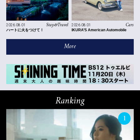
Stay&Travel
Cars
2026.08.01
2026.08.01
ハートに火をつけて！
IKURA’S American Automobile
More
Ranking
1