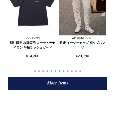
WP WESTPOINT
AOURE
ラナ
限定 イージーカーゴ 裾リブパン
別注先行 PABLO/パブロ フェー
フ
ド
ツ
ドTシャツ
¥20,790
¥7,700
More Items