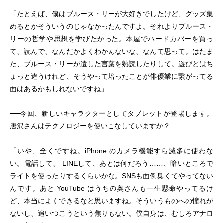
「たとえば、僕はブルース・リーが大好きでしたけど、グッズ集
めるとかそういうのじゃなかったんですよ。それよりブルース・
リーの哲学や思想を学びたかった。本屋でハードカバーを買っ
て、読んで、なんだかよくわかんないな、なんて思って。はたま
た、ブルース・リーが遺した言葉を熟読したりして。遊びとはち
ょっと違うけれど、そうやって培ったことが俳優業に繋がってる
面はあるかもしれないですね」
──今回、新しいキャラクターとしてタブレットが登場します。
唐沢さんはテクノロジーを使いこなしていますか？
「いや、全くですね。iPhone のカメラ機能すら滅多に使わな
い。電話して、 LINEして、あとは何だろう……、暗いところで
ライトを使ったりするくらいかな。SNSも面倒臭くてやってない
んです。あと YouTube はうちの奥さんも一生懸命やってるけ
ど、本当によくできるなと思いますね。そういうものへの憧れが
ないし、追いつこうという焦りもない。僕自身は、むしろアナロ