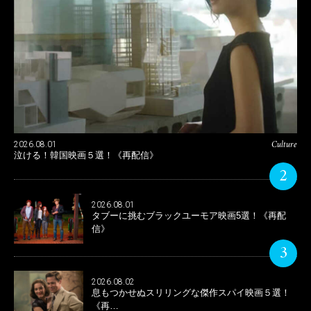
Culture
2026.08.01
泣ける！韓国映画５選！《再配信》
2
2026.08.01
タブーに挑むブラックユーモア映画5選！《再配
信》
3
2026.08.02
息もつかせぬスリリングな傑作スパイ映画５選！
《再…