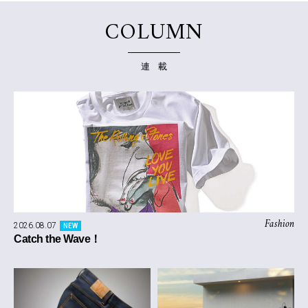
COLUMN
連 載
Fashion
2026.08.07
NEW
Catch the Wave！