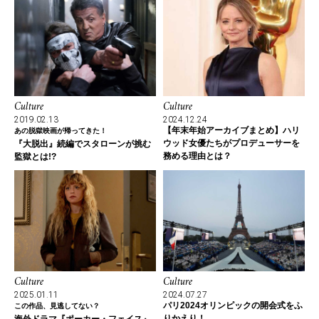
Culture
Culture
2019.02.13
2024.12.24
【年末年始アーカイブまとめ】ハリ
あの脱獄映画が帰ってきた！
ウッド女優たちがプロデューサーを
『大脱出』続編でスタローンが挑む
務める理由とは？
監獄とは!?
Culture
Culture
2025.01.11
2024.07.27
パリ2024オリンピックの開会式をふ
この作品、見逃してない？
りかえり！
海外ドラマ『ポーカー・フェイス』