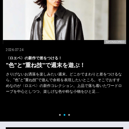
D
SPONSORED
2026.07.24
〈ロエベ〉の新作で差をつける！
"色"と"重ね技"で週末を遊ぶ！
さりげないお洒落を楽しみたい週末。どこかでまわりと差をつけるな
ら、"色"と"重ね技"で遊んで余裕を表現したいところ。そこでおすす
めなのが〈ロエベ〉の新作コレクション。上品で落ち着いたワードロ
ーブを中心としつつ、楽しげな色や粋な小物をひと足…