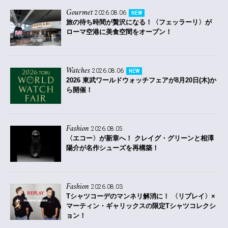
Gourmet
2026.08.06
NEW
旅の待ち時間が贅沢になる！〈フェッラーリ〉が
ローマ空港に美食空間をオープン！
Watches
2026.08.06
NEW
2026 東武ワールドウォッチフェアが8月20日(木)か
ら開催！
Fashion
2026.08.05
〈エコー〉が新章へ！ クレイグ・グリーンと相澤
陽介が名作シューズを再構築！
Fashion
2026.08.03
Tシャツコーデのマンネリ解消に！ 〈リプレイ〉×
マーティン・ギャリックスの限定Tシャツコレクシ
ョン！