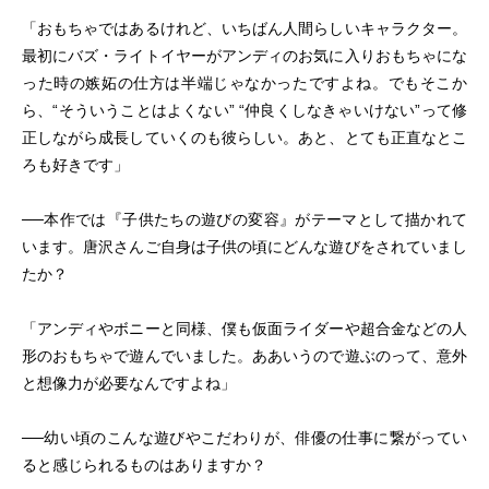
「おもちゃではあるけれど、いちばん人間らしいキャラクター。
最初にバズ・ライトイヤーがアンディのお気に入りおもちゃにな
った時の嫉妬の仕方は半端じゃなかったですよね。でもそこか
ら、“そういうことはよくない” “仲良くしなきゃいけない”って修
正しながら成長していくのも彼らしい。あと、とても正直なとこ
ろも好きです」
──本作では『子供たちの遊びの変容』がテーマとして描かれて
います。唐沢さんご自身は子供の頃にどんな遊びをされていまし
たか？
「アンディやボニーと同様、僕も仮面ライダーや超合金などの人
形のおもちゃで遊んでいました。ああいうので遊ぶのって、意外
と想像力が必要なんですよね」
──幼い頃のこんな遊びやこだわりが、俳優の仕事に繋がってい
ると感じられるものはありますか？