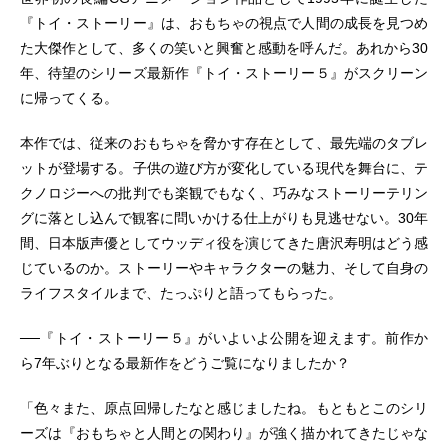
『トイ・ストーリー』は、おもちゃの視点で人間の成長を見つめ
た大傑作として、多くの笑いと興奮と感動を呼んだ。あれから30
年、待望のシリーズ最新作『トイ・ストーリー５』がスクリーン
に帰ってくる。
本作では、従来のおもちゃを脅かす存在として、最先端のタブレ
ットが登場する。子供の遊び方が変化している現代を舞台に、テ
クノロジーへの批判でも楽観でもなく、巧みなストーリーテリン
グに落とし込んで観客に問いかける仕上がりも見逃せない。30年
間、日本版声優としてウッディ役を演じてきた唐沢寿明はどう感
じているのか。ストーリーやキャラクターの魅力、そして自身の
ライフスタイルまで、たっぷりと語ってもらった。
──『トイ・ストーリー５』がいよいよ公開を迎えます。前作か
ら7年ぶりとなる最新作をどうご覧になりましたか？
「色々また、原点回帰したなと感じましたね。もともとこのシリ
ーズは『おもちゃと人間との関わり』が強く描かれてきたじゃな