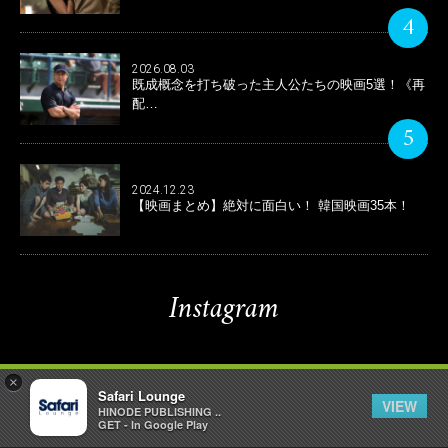
4
2026.08.03
既成概念を打ち破った主人公たちの映画5選！《再
配…
5
2024.12.23
【映画まとめ】絶対に面白い！ 韓国映画35本！
Instagram
×
Safari Lounge
VIEW
HINODE PUBLISHING ..
GET - In Google Play