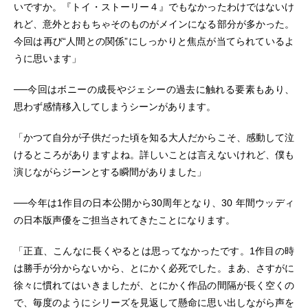
いですか。『トイ・ストーリー４』でもなかったわけではないけ
れど、意外とおもちゃそのものがメインになる部分が多かった。
今回は再び“人間との関係”にしっかりと焦点が当てられているよ
うに思います」
──今回はボニーの成長やジェシーの過去に触れる要素もあり、
思わず感情移入してしまうシーンがあります。
「かつて自分が子供だった頃を知る大人だからこそ、感動して泣
けるところがありますよね。詳しいことは言えないけれど、僕も
演じながらジーンとする瞬間がありました」
──今年は1作目の日本公開から30周年となり、30 年間ウッディ
の日本版声優をご担当されてきたことになります。
「正直、こんなに長くやるとは思ってなかったです。1作目の時
は勝手が分からないから、とにかく必死でした。まあ、さすがに
徐々に慣れてはいきましたが、とにかく作品の間隔が長く空くの
で、毎度のようにシリーズを見返して懸命に思い出しながら声を