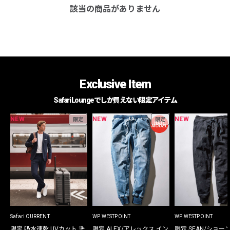
該当の商品がありません
Exclusive Item
Safari Loungeでしか買えない限定アイテム
NEW
NEW
NEW
限定
限定
Safari CURRENT
WP WESTPOINT
WP WESTPOINT
限定 吸水速乾 UVカット 洗
限定 ALEX/アレックス イン
限定 SEAN/ショー