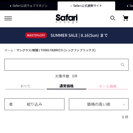
Safari公式ウェブマガジン
Safari公式通販サイト
Sa
ホーム
サングラス/眼鏡 | THING FABRICS (シングファブリックス)
対象件数 : 0件
通常価格
すべて
セール価格
絞り込み
価格の高い順
0 件