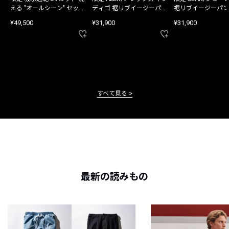
える "オールシーン" セット
ディゴ 裾リブイージーパン
裾リブイージーパン
アップ
ツ
¥49,500
¥31,900
¥31,900
すべて見る
最新の読みもの