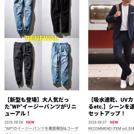
【新型も登場】大人気だっ
【吸水速乾、UV
た”WP”イージーパンツがリニ
るetc.】シーン
ューアル！
セットアップ！
NEW
NEW
2026.08.08
2026.08.07
“WP”のイージーパンツを徹底解説&コーデ
RECOMMEND ITEM vol.33