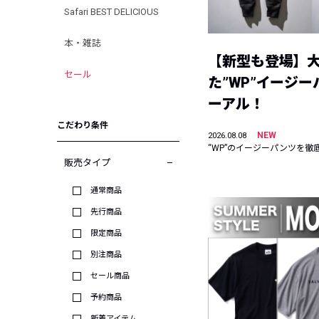
Safari BEST DELICIOUS
本・雑誌
【新型も登場】
セール
た”WP”イージ
ーアル！
こだわり条件
NEW
2026.08.08
“WP”のイージーパンツを徹
販売タイプ
通常商品
先行商品
限定商品
別注商品
セール商品
予約商品
新着アイテム