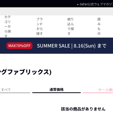
Safari公式ウェブマガジ
カテ
ブラ
絞り
読
ゴリ
ンド
込ん
み
ーか
から
で探
も
ら探
探す
す
の
す
読みもの
ガイド
ー
すべての記事
ショッピング
2026年のイチオシTシャツ！
初めての方
“WP”のイージーパンツを徹底解説&コ
Club Safari
ーデ紹介
 (シングファブリックス)
よくある質問
HOTなコーデ TOP20
会社概要
ディネート
新ブランドご紹介！
会員利用規約
通常価格
すべて
セール価
人気記事ランキング
プライバシー
バイヤーズ レコメンド
特定商取引に
今週の別注アイテム
該当の商品がありません
ウィークリーコーデ