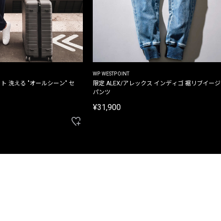
WP WESTPOINT
ト 洗える "オールシーン" セ
限定 ALEX/アレックス インディゴ 裾リブイー
パンツ
¥31,900