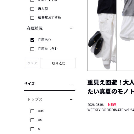
再入荷
編集部おすすめ
在庫状況
在庫あり
在庫なし含む
クリア
絞り込む
重見え回避！大
サイズ
たい真夏のモノ
トップス
NEW
2026.08.06
WEEKLY COORDINATE vol.2
XXS
XS
S