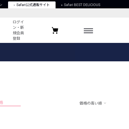
ン
Safari公式通販サイト
Safari BEST DELICIOUS
ログイ
ン・新
規会員
登録
ログイン・新規会員登録
お気に入りアイテム
ガイド
お気に入りブランド
お気に入り記事
最近チェックしたアイテム
格
価格の高い順
ポリシー
関する法律