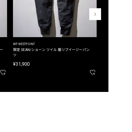
WP WESTPOINT
WP WESTPOINT
ジー
限定 SEAN/ショーン ツイル 裾リブイージーパン
限定 DAVID/デイヴィッド インデ
ツ
イージーパンツ
¥31,900
¥33,000