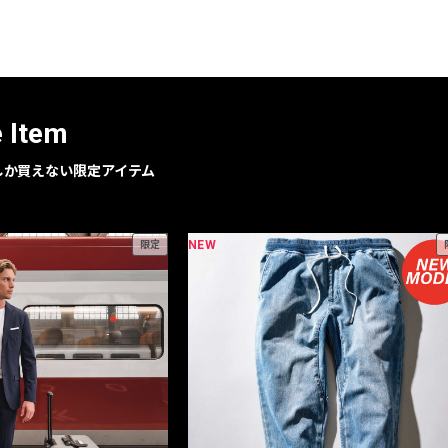
レコメンドアイテム
ピックアップアイテム
フォーカスブランド
セールおすすめアイテム
e Item
人気アイテム TOP 15
geでしか買えない限定アイテム
NEW
限定