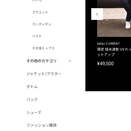
パーカ
スウェット
カーディガン
ベスト
ACANTHUS
Safari CURRENT
その他トップス
別注限定 フード付き チェックシャツジャケット
限定 吸水速乾 UVカッ
ットアップ
¥31,900
その他のカテゴリ
¥49,500
ジャケット/アウター
ボトム
バッグ
シューズ
ファッション雑貨