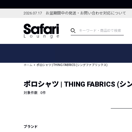
2026.07.17 お盆期間中の発送・お問い合わせ対応について
アイテム
スペシャル
カテゴリーから探す
スペシャルフィーチャ
ホーム
ポロシャツ | THING FABRICS (シングファブリックス)
ブランドから探す
特集記事
絞り込んで探す
ポロシャツ | THING FABRICS
新着アイテム
コーディネート
編集部のおすすめアイテム
対象件数 :
0
件
編集部のおすすめコー
ランキング
雑誌・カタログ掲載アイテム
セール
ブランド