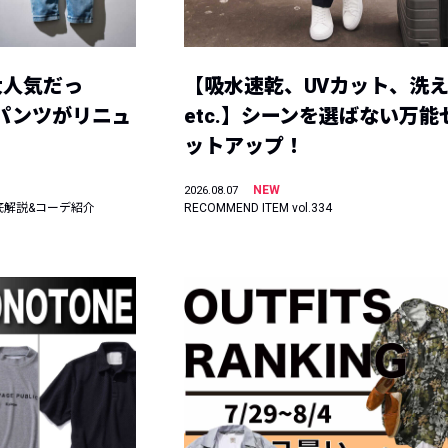
大人気だっ
【吸水速乾、UVカット、洗
ーパンツがリニュ
etc.】シーンを選ばない万能
ットアップ！
NEW
2026.08.07
底解説&コーデ紹介
RECOMMEND ITEM vol.334