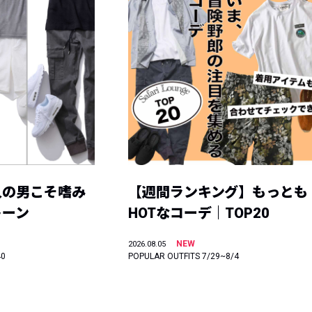
人の男こそ嗜み
【週間ランキング】もっとも
トーン
HOTなコーデ｜TOP20
NEW
2026.08.05
40
POPULAR OUTFITS 7/29~8/4