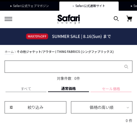
Safari公式ウェブマガジン
Safari公式通販サイト
Sa
ホーム
その他ジャケット/アウター | THING FABRICS (シングファブリックス)
対象件数 : 0件
通常価格
すべて
セール価格
絞り込み
価格の高い順
0 件