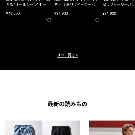
える "オールシーン" セット
ディゴ 裾リブイージーパン
裾リブイージーパン
アップ
ツ
¥49,500
¥31,900
¥31,900
すべて見る
最新の読みもの