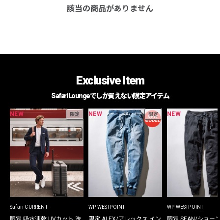
該当の商品がありません
Exclusive Item
Safari Loungeでしか買えない限定アイテム
NEW
NEW
NEW
限定
限定
Safari CURRENT
WP WESTPOINT
WP WESTPOINT
限定 吸水速乾 UVカット 洗
限定 ALEX/アレックス イン
限定 SEAN/ショー