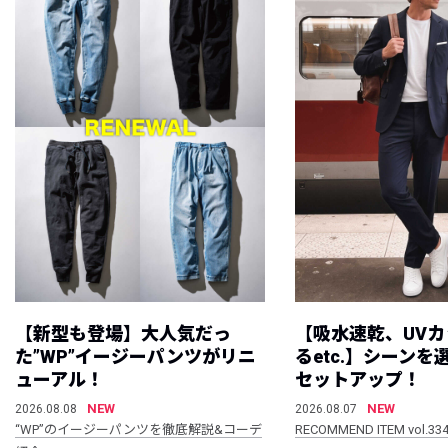
【新型も登場】大人気だっ
【吸水速乾、UV
た”WP”イージーパンツがリニ
るetc.】シーン
ューアル！
セットアップ！
NEW
NEW
2026.08.08
2026.08.07
“WP”のイージーパンツを徹底解説&コーデ
RECOMMEND ITEM vol.33