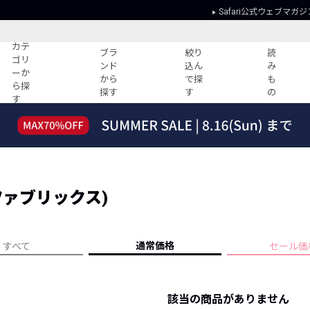
Safari公式ウェブマガジ
カテ
ブラ
絞り
読
ゴリ
ンド
込ん
み
ーか
から
で探
も
ら探
探す
す
の
す
読みもの
ガイド
ー
すべての記事
ショッピング
2026年のイチオシTシャツ！
初めての方
“WP”のイージーパンツを徹底解説&コ
Club Safari
ーデ紹介
ングファブリックス)
よくある質問
HOTなコーデ TOP20
会社概要
ディネート
新ブランドご紹介！
会員利用規約
通常価格
すべて
セール価
人気記事ランキング
プライバシー
バイヤーズ レコメンド
特定商取引に
今週の別注アイテム
該当の商品がありません
ウィークリーコーデ