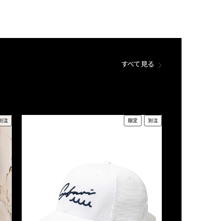
すべて見る
別注
限定
別注