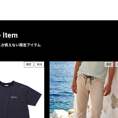
レコメンドアイテム
ピックアップアイテム
フォーカスブランド
セールおすすめアイテム
e Item
人気アイテム TOP 15
geでしか買えない限定アイテム
限定
別注
限定