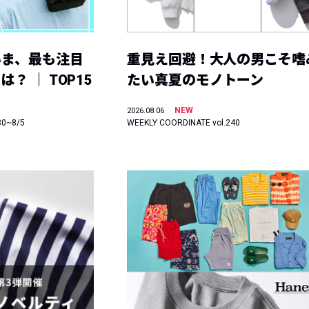
いま、最も注目
重見え回避！大人の男こそ嗜
？ ｜ TOP15
たい真夏のモノトーン
NEW
2026.08.06
30~8/5
WEEKLY COORDINATE vol.240