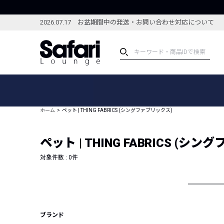
2026.07.17 お盆期間中の発送・お問い合わせ対応について
アイテム
スペシャル
カテゴリーから探す
スペシャルフィーチャ
ホーム
ペット | THING FABRICS (シングファブリックス)
ブランドから探す
特集記事
絞り込んで探す
ペット | THING FABRICS (シ
新着アイテム
コーディネート
編集部のおすすめアイテム
対象件数 :
0
件
編集部のおすすめコー
ランキング
雑誌・カタログ掲載アイテム
セール
ブランド