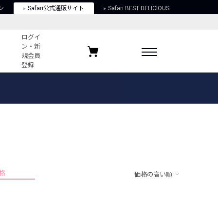
ン
Safari公式通販サイト
Safari BEST DELICIOUS
ログイ
ン・新
規会員
登録
ログイン・新規会員登録
お気に入りアイテム
ガイド
お気に入りブランド
お気に入り記事
最近チェックしたアイテム
格
価格の高い順
ポリシー
関する法律