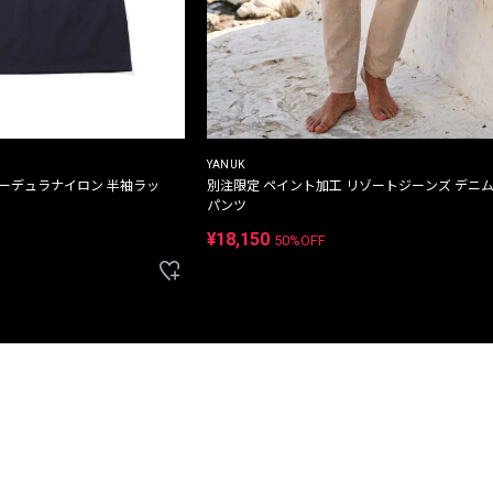
YANUK
コーデュラナイロン 半袖ラッ
別注限定 ペイント加工 リゾートジーンズ デニ
パンツ
¥18,150
50%OFF