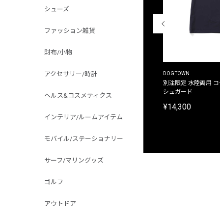
シューズ
ファッション雑貨
財布/小物
アクセサリー/時計
THE DUFFER OF ST.GEORGE
DOGTOWN
別注限定 ピグメントダイ バックプリント サーフ
別注限定 水陸両用 
プリントTシャツ
シュガード
ヘルス&コスメティクス
¥9,900
¥14,300
インテリア/ルームアイテム
モバイル/ステーショナリー
サーフ/マリングッズ
ゴルフ
アウトドア