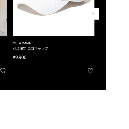
MUTA MARINE
CROSSLEY
ム
別注限定 ロゴキャップ
別注限定 ノースリ
¥9,900
¥8,580
40%OFF