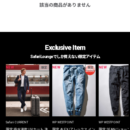
該当の商品がありません
Exclusive Item
Safari Loungeでしか買えない限定アイテム
NEW
NEW
NEW
限定
限定
Safari CURRENT
WP WESTPOINT
WP WESTPOINT
限定 吸水速乾 UVカット 洗
限定 ALEX/アレックス イン
限定 SEAN/ショー