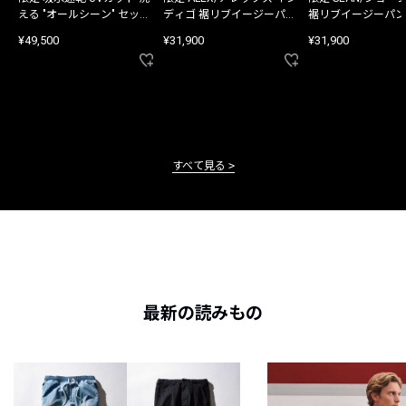
える "オールシーン" セット
ディゴ 裾リブイージーパン
裾リブイージーパン
アップ
ツ
¥49,500
¥31,900
¥31,900
すべて見る
最新の読みもの