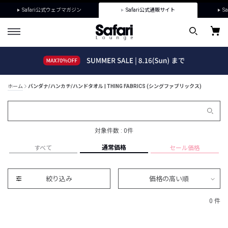
Safari公式ウェブマガジン
Safari公式通販サイト
Sa
ホーム
バンダナ/ハンカチ/ハンドタオル | THING FABRICS (シングファブリックス)
対象件数 : 0件
通常価格
すべて
セール価格
絞り込み
価格の高い順
0 件