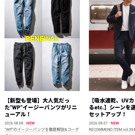
【新型も登場】大人気だっ
【吸水速乾、UV
た”WP”イージーパンツがリニ
るetc.】シーン
ューアル！
セットアップ！
NEW
NEW
2026.08.08
2026.08.07
“WP”のイージーパンツを徹底解説&コーデ
RECOMMEND ITEM vol.33