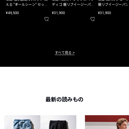
える "オールシーン" セット
ディゴ 裾リブイージーパン
裾リブイージーパン
アップ
ツ
¥49,500
¥31,900
¥31,900
すべて見る
最新の読みもの