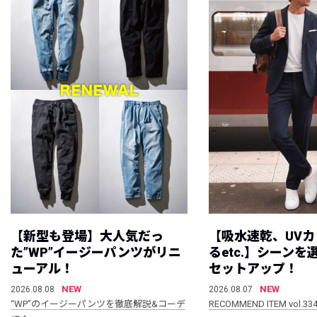
【新型も登場】大人気だっ
【吸水速乾、UV
た”WP”イージーパンツがリニ
るetc.】シーン
ューアル！
セットアップ！
NEW
NEW
2026.08.08
2026.08.07
“WP”のイージーパンツを徹底解説&コーデ
RECOMMEND ITEM vol.33