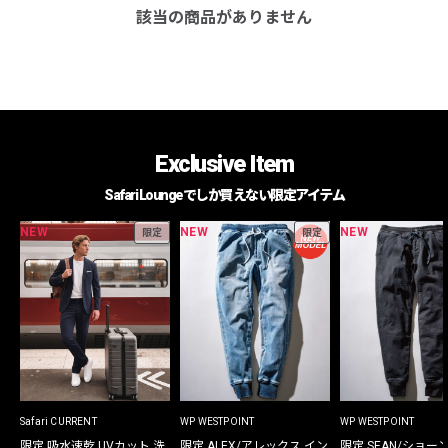
該当の商品がありません
Exclusive Item
Safari Loungeでしか買えない限定アイテム
NEW
NEW
NEW
限定
限定
Safari CURRENT
WP WESTPOINT
WP WESTPOINT
限定 吸水速乾 UVカット 洗
限定 ALEX/アレックス イン
限定 SEAN/ショー