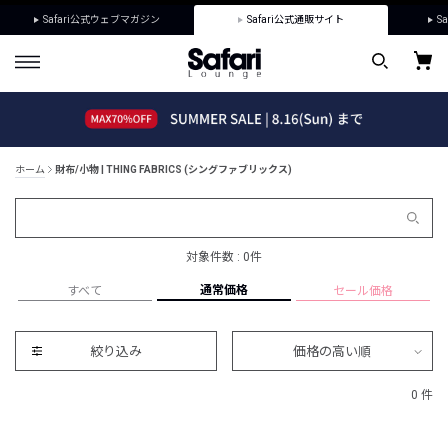
Safari公式ウェブマガジン
Safari公式通販サイト
Sa
ホーム
財布/小物 | THING FABRICS (シングファブリックス)
対象件数 : 0件
通常価格
すべて
セール価格
絞り込み
価格の高い順
0 件