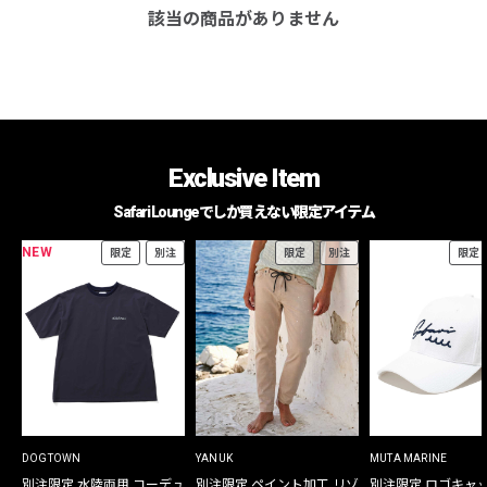
該当の商品がありません
Exclusive Item
Safari Loungeでしか買えない限定アイテム
NEW
限定
別注
限定
別注
限定
DOGTOWN
YANUK
MUTA MARINE
別注限定 水陸両用 コーデュ
別注限定 ペイント加工 リゾ
別注限定 ロゴキャ