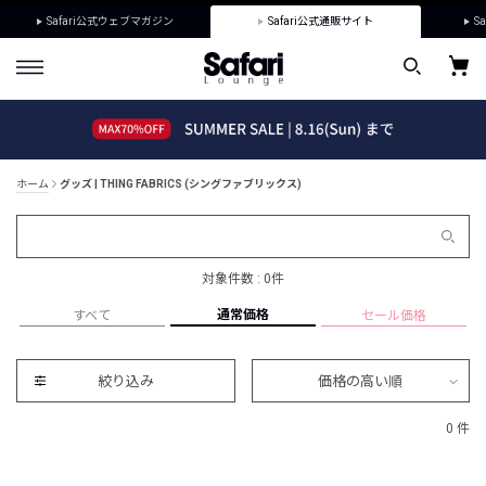
Safari公式ウェブマガジン
Safari公式通販サイト
Sa
ホーム
グッズ | THING FABRICS (シングファブリックス)
対象件数 : 0件
通常価格
すべて
セール価格
絞り込み
価格の高い順
0 件