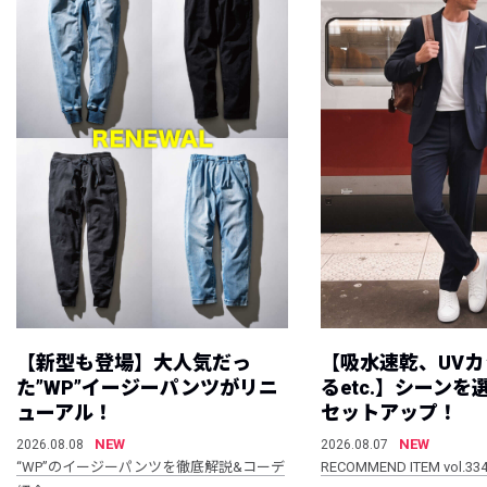
【新型も登場】大人気だっ
【吸水速乾、UV
た”WP”イージーパンツがリニ
るetc.】シーン
ューアル！
セットアップ！
NEW
NEW
2026.08.08
2026.08.07
“WP”のイージーパンツを徹底解説&コーデ
RECOMMEND ITEM vol.33