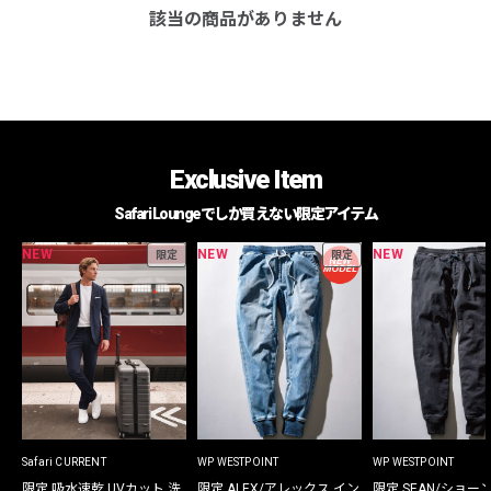
該当の商品がありません
Exclusive Item
Safari Loungeでしか買えない限定アイテム
NEW
NEW
NEW
限定
限定
Safari CURRENT
WP WESTPOINT
WP WESTPOINT
限定 吸水速乾 UVカット 洗
限定 ALEX/アレックス イン
限定 SEAN/ショー