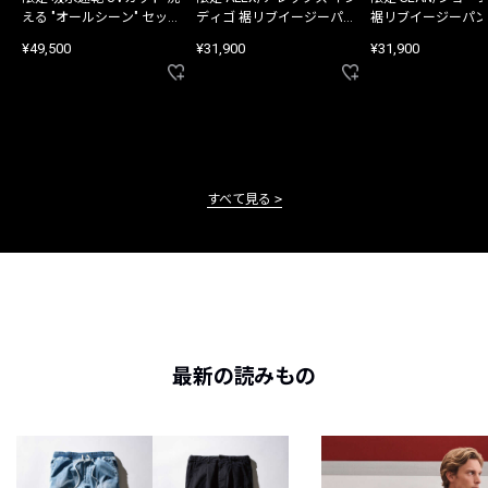
える "オールシーン" セット
ディゴ 裾リブイージーパン
裾リブイージーパン
アップ
ツ
¥49,500
¥31,900
¥31,900
すべて見る
最新の読みもの