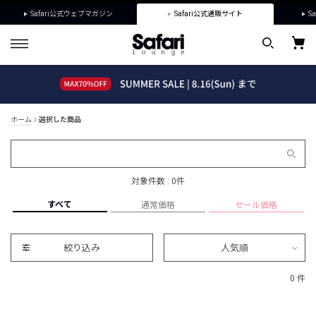
Safari公式ウェブマガジン
Safari公式通販サイト
Sa
ホーム
選択した商品
対象件数 : 0件
すべて
通常価格
セール価格
絞り込み
人気順
0 件