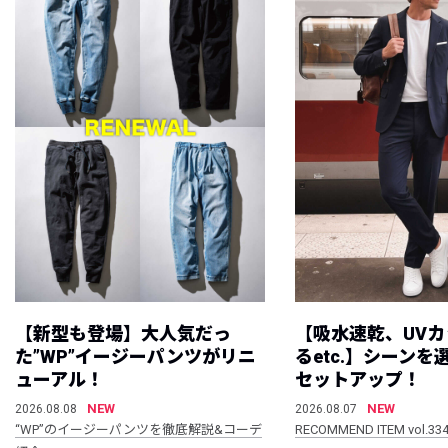
【新型も登場】大人気だっ
【吸水速乾、UV
た”WP”イージーパンツがリニ
るetc.】シーン
ューアル！
セットアップ！
NEW
NEW
2026.08.08
2026.08.07
“WP”のイージーパンツを徹底解説&コーデ
RECOMMEND ITEM vol.33