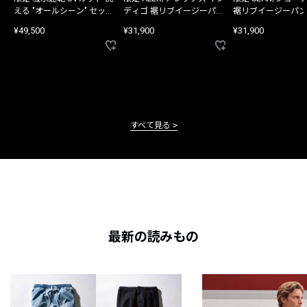
える "オールシーン" セット
ディゴ 裾リブイージーパン
裾リブイージーパン
アップ
ツ
¥49,500
¥31,900
¥31,900
すべて見る
最新の読みもの