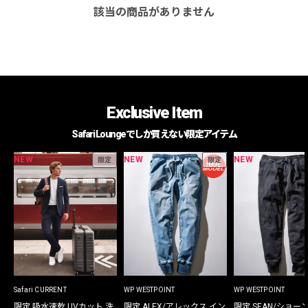
該当の商品がありません
Exclusive Item
Safari Loungeでしか買えない限定アイテム
NEW
NEW
NEW
限定
限定
Safari CURRENT
WP WESTPOINT
WP WESTPOINT
限定 吸水速乾 UVカット 洗
限定 ALEX/アレックス イン
限定 SEAN/ショー