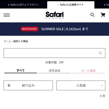
Safari公式ウェブマガジン
Safari公式通販サイト
Sa
ホーム
選択した商品
対象件数 : 0件
すべて
通常価格
セール価格
絞り込み
人気順
0 件