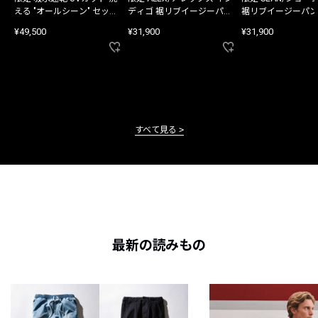
える "オールシーン" セット
ディゴ 裾リブイージーパン
裾リブイージーパン
アップ
ツ
¥49,500
¥31,900
¥31,900
すべて見る
最新の読みもの