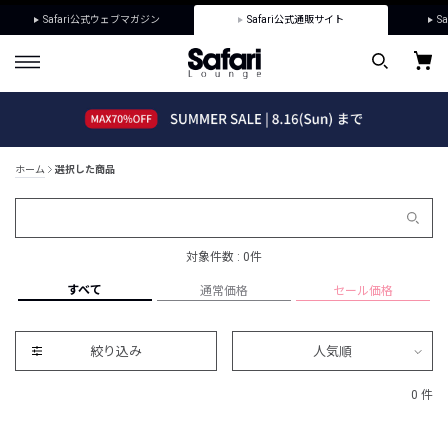
Safari公式ウェブマガジン
Safari公式通販サイト
Sa
ホーム
選択した商品
対象件数 : 0件
すべて
通常価格
セール価格
絞り込み
人気順
0 件