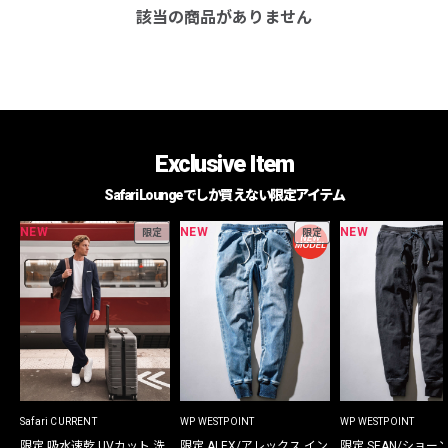
該当の商品がありません
Exclusive Item
Safari Loungeでしか買えない限定アイテム
NEW
NEW
NEW
限定
限定
Safari CURRENT
WP WESTPOINT
WP WESTPOINT
限定 吸水速乾 UVカット 洗
限定 ALEX/アレックス イン
限定 SEAN/ショー