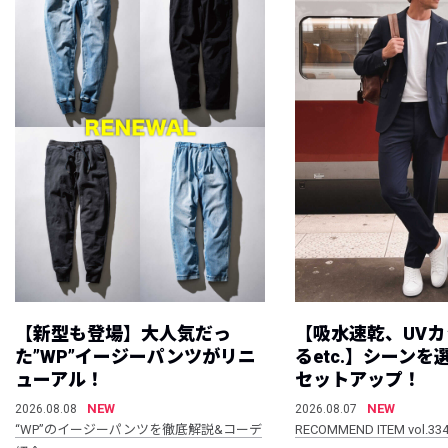
【新型も登場】大人気だっ
【吸水速乾、UV
た”WP”イージーパンツがリニ
るetc.】シーン
ューアル！
セットアップ！
NEW
NEW
2026.08.08
2026.08.07
“WP”のイージーパンツを徹底解説&コーデ
RECOMMEND ITEM vol.33