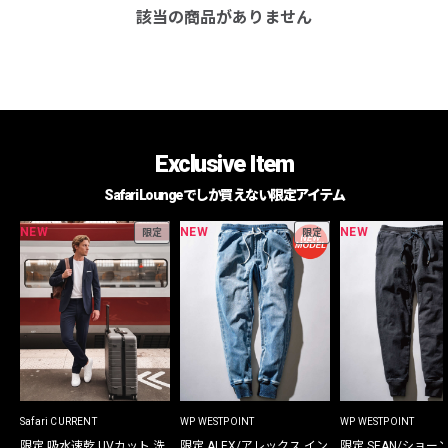
該当の商品がありません
Exclusive Item
Safari Loungeでしか買えない限定アイテム
NEW
NEW
NEW
限定
限定
Safari CURRENT
WP WESTPOINT
WP WESTPOINT
限定 吸水速乾 UVカット 洗
限定 ALEX/アレックス イン
限定 SEAN/ショー