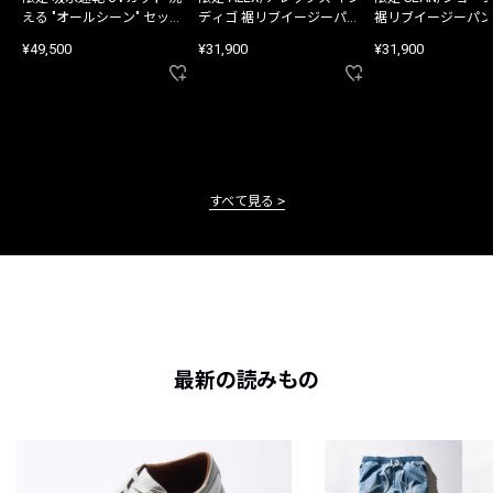
える "オールシーン" セット
ディゴ 裾リブイージーパン
裾リブイージーパン
アップ
ツ
¥49,500
¥31,900
¥31,900
すべて見る
最新の読みもの