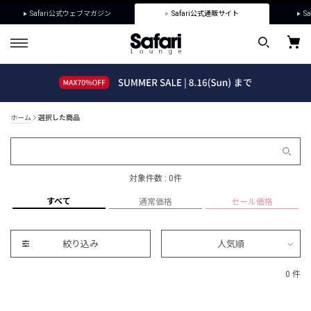
Safari公式ウェブマガジン
Safari公式通販サイト
Sa
ホーム
選択した商品
対象件数 : 0件
すべて
通常価格
セール価格
絞り込み
人気順
0 件