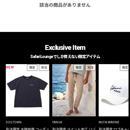
該当の商品がありません
Exclusive Item
Safari Loungeでしか買えない限定アイテム
NEW
限定
別注
限定
別注
限定
DOGTOWN
YANUK
MUTA MARINE
別注限定 水陸両用 コーデュ
別注限定 ペイント加工 リゾ
別注限定 ロゴキャ