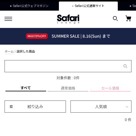
Safari公式ウェブマガジン
Safari公式通販サイト
Sa
ホーム
選択した商品
対象件数 : 0件
すべて
通常価格
セール価格
絞り込み
人気順
0 件