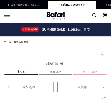
Safari公式ウェブマガジン
Safari公式通販サイト
Sa
ホーム
選択した商品
対象件数 : 0件
すべて
通常価格
セール価格
絞り込み
人気順
0 件