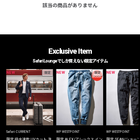
該当の商品がありません
Exclusive Item
Safari Loungeでしか買えない限定アイテム
NEW
NEW
NEW
限定
限定
Safari CURRENT
WP WESTPOINT
WP WESTPOINT
限定 吸水速乾 UVカット 洗
限定 ALEX/アレックス イン
限定 SEAN/ショー