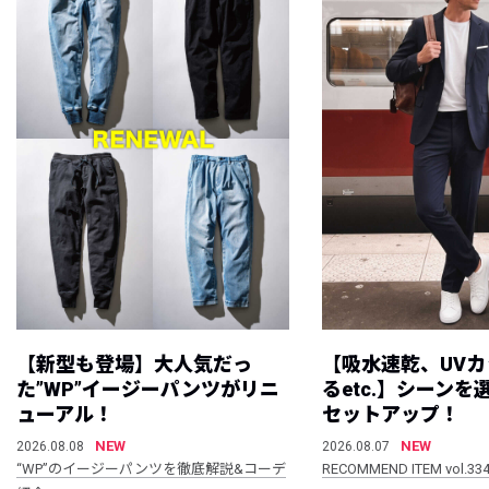
【新型も登場】大人気だっ
【吸水速乾、UV
た”WP”イージーパンツがリニ
るetc.】シーン
ューアル！
セットアップ！
NEW
NEW
2026.08.08
2026.08.07
“WP”のイージーパンツを徹底解説&コーデ
RECOMMEND ITEM vol.33