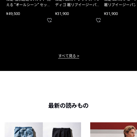
える "オールシーン" セット
ディゴ 裾リブイージーパン
裾リブイージーパン
アップ
ツ
¥49,500
¥31,900
¥31,900
すべて見る
最新の読みもの