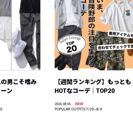
人の男こそ嗜み
【週間ランキング】もっとも
トーン
HOTなコーデ｜TOP20
NEW
2026.08.05
40
POPULAR OUTFITS 7/29~8/4