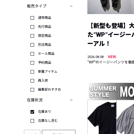
販売タイプ
通常商品
【新型も登場】
先行商品
た”WP”イージ
限定商品
ーアル！
別注商品
セール商品
NEW
2026.08.08
“WP”のイージーパンツを徹
予約商品
新着アイテム
再入荷
編集部おすすめ
在庫状況
在庫あり
在庫なし含む