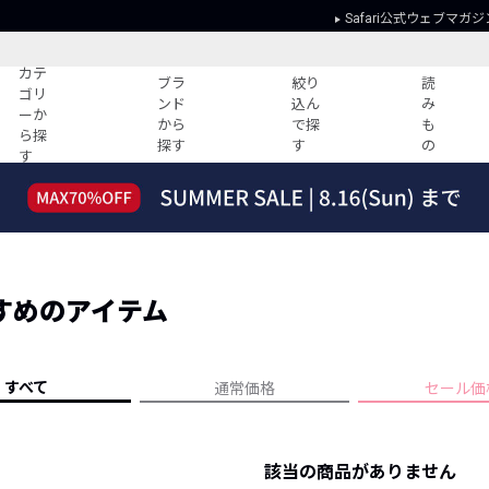
Safari公式ウェブマガジ
カテ
ブラ
絞り
読
ゴリ
ンド
込ん
み
ーか
から
で探
も
ら探
探す
す
の
す
読みもの
ガイド
ー
すべての記事
ショッピング
2026年のイチオシTシャツ！
初めての方
“WP”のイージーパンツを徹底解説&コ
Club Safari
ーデ紹介
すめのアイテム
よくある質問
HOTなコーデ TOP20
会社概要
ディネート
新ブランドご紹介！
会員利用規約
すべて
通常価格
セール価
人気記事ランキング
プライバシー
バイヤーズ レコメンド
特定商取引に
今週の別注アイテム
該当の商品がありません
ウィークリーコーデ