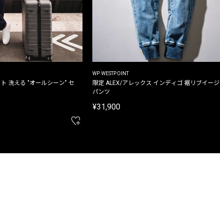
WP WESTPOINT
ト 洗える "オールシーン" セ
限定 ALEX/アレックス インディゴ 裾リブイー
パンツ
¥31,900