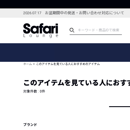
2026.07.17 お盆期間中の発送・お問い合わせ対応について
アイテム
スペシャル
カテゴリーから探す
スペシャルフィーチャ
ホーム
このアイテムを見ている人におすすめのアイテム
ブランドから探す
特集記事
絞り込んで探す
このアイテムを見ている人におす
新着アイテム
コーディネート
編集部のおすすめアイテム
対象件数 :
0
件
編集部のおすすめコー
ランキング
雑誌・カタログ掲載アイテム
セール
ブランド