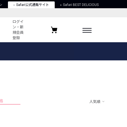
ン
Safari公式通販サイト
Safari BEST DELICIOUS
ログイ
ン・新
規会員
登録
ログイン・新規会員登録
お気に入りアイテム
ガイド
お気に入りブランド
お気に入り記事
最近チェックしたアイテム
格
人気順
ポリシー
関する法律