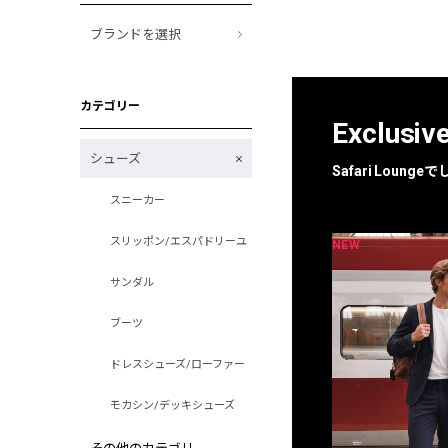
ブランドを選択
カテゴリー
Exclusiv
シューズ
Safari Loun
スニーカー
スリッポン/エスパドリーユ
NEW
NEW
限定
別注
サンダル
ブーツ
ドレスシューズ/ローファー
モカシン/デッキシューズ