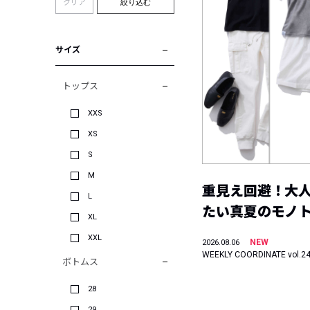
クリア
絞り込む
サイズ
トップス
XXS
XS
S
M
重見え回避！大
L
たい真夏のモノ
XL
XXL
NEW
2026.08.06
WEEKLY COORDINATE vol.2
ボトムス
28
29