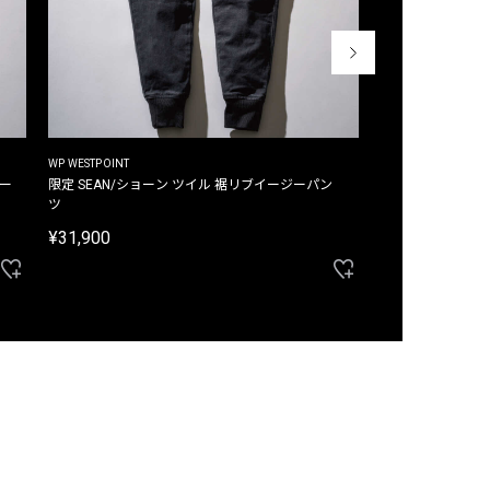
WP WESTPOINT
WP WESTPOINT
ジー
限定 SEAN/ショーン ツイル 裾リブイージーパン
限定 DAVID/デイヴィッド インデ
ツ
イージーパンツ
¥31,900
¥33,000