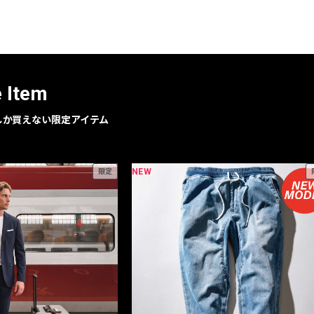
レコメンドアイテム
ピックアップアイテム
フォーカスブランド
セールおすすめアイテム
e Item
人気アイテム TOP 15
geでしか買えない限定アイテム
NEW
限定