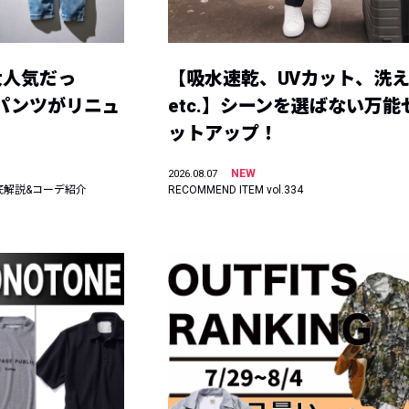
大人気だっ
【吸水速乾、UVカット、洗
ーパンツがリニュ
etc.】シーンを選ばない万能
ットアップ！
NEW
2026.08.07
底解説&コーデ紹介
RECOMMEND ITEM vol.334