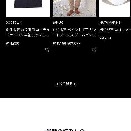
DOGTOWN
YANUK
MUTA MARINE
別注限定 水陸両用 コーデュ
別注限定 ペイント加工 リゾ
別注限定 ロゴキャ
ラナイロン 半袖ラッシュガ
ートジーンズ デニムパンツ
¥9,900
ード
¥14,300
¥18,150
50%OFF
すべて見る