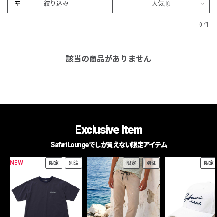
絞り込み
人気順
0 件
該当の商品がありません
Exclusive Item
Safari Loungeでしか買えない限定アイテム
NEW
限定
別注
限定
別注
限定