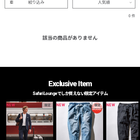
絞り込み
人気順
0 件
該当の商品がありません
Exclusive Item
Safari Loungeでしか買えない限定アイテム
NEW
NEW
NEW
限定
限定