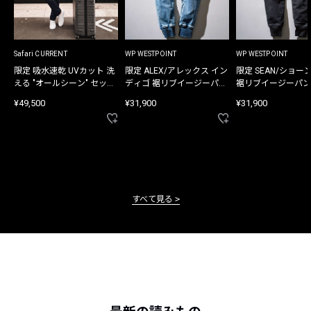
Safari CURRENT
WP WESTPOINT
WP WESTPOINT
限定 吸水速乾 UVカット 洗
限定 ALEX/アレックス イン
限定 SEAN/ショー
える "オールシーン" セット
ディゴ 裾リブイージーパン
裾リブイージーパン
アップ
ツ
¥49,500
¥31,900
¥31,900
すべて見る