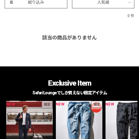
絞り込み
人気順
0 件
該当の商品がありません
Exclusive Item
Safari Loungeでしか買えない限定アイテム
NEW
NEW
NEW
限定
限定