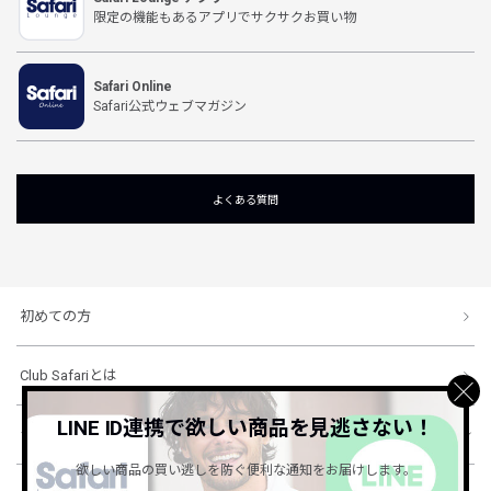
限定の機能もあるアプリでサクサクお買い物
Safari Online
Safari公式ウェブマガジン
よくある質問
初めての方
Club Safariとは
LINE ID連携で欲しい商品を見逃さない！
ショッピングガイド
欲しい商品の買い逃しを防ぐ便利な通知をお届けします。