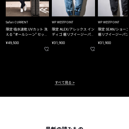
Safari CURRENT
WP WESTPOINT
WP WESTPOINT
限定 吸水速乾 UVカット 洗
限定 ALEX/アレックス イン
限定 SEAN/ショー
える "オールシーン" セット
ディゴ 裾リブイージーパン
裾リブイージーパン
アップ
ツ
¥49,500
¥31,900
¥31,900
すべて見る