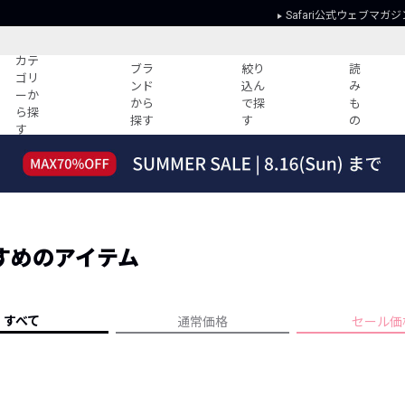
Safari公式ウェブマガジ
カテ
ブラ
絞り
読
ゴリ
ンド
込ん
み
ーか
から
で探
も
ら探
探す
す
の
す
読みもの
ガイド
ー
すべての記事
ショッピング
2026年のイチオシTシャツ！
初めての方
“WP”のイージーパンツを徹底解説&コ
Club Safari
ーデ紹介
すめのアイテム
よくある質問
HOTなコーデ TOP20
会社概要
ディネート
新ブランドご紹介！
会員利用規約
すべて
通常価格
セール価
人気記事ランキング
プライバシー
バイヤーズ レコメンド
特定商取引に
今週の別注アイテム
ウィークリーコーデ