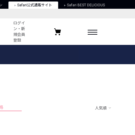
ン
Safari公式通販サイト
Safari BEST DELICIOUS
ログイ
ン・新
規会員
登録
ログイン・新規会員登録
お気に入りアイテム
ガイド
お気に入りブランド
お気に入り記事
最近チェックしたアイテム
格
人気順
ポリシー
関する法律