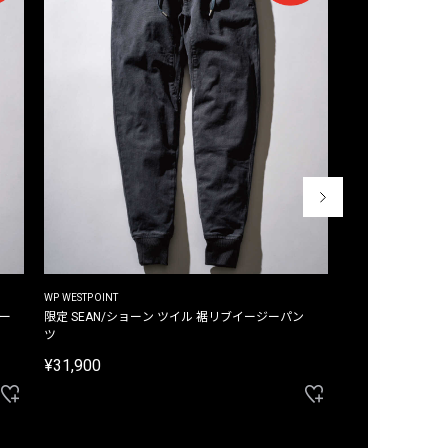
WP WESTPOINT
WP WESTPOINT
ジー
限定 SEAN/ショーン ツイル 裾リブイージーパン
限定 DAVID/デイヴィッド インデ
ツ
イージーパンツ
¥31,900
¥33,000