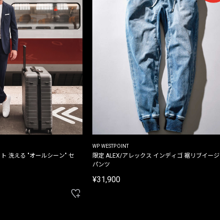
WP WESTPOINT
ト 洗える "オールシーン" セ
限定 ALEX/アレックス インディゴ 裾リブイー
パンツ
¥31,900