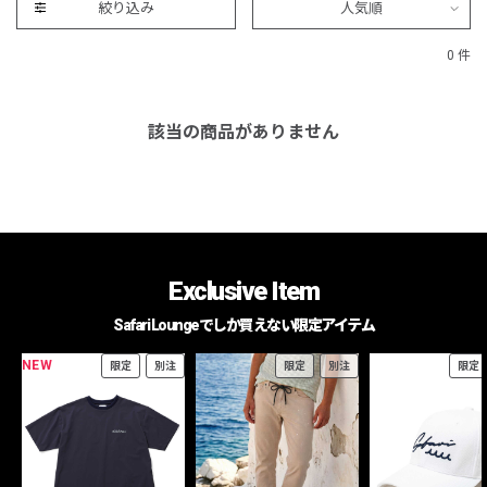
絞り込み
人気順
0 件
該当の商品がありません
Exclusive Item
Safari Loungeでしか買えない限定アイテム
NEW
限定
別注
限定
別注
限定