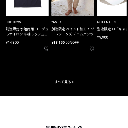
DOGTOWN
YANUK
MUTA MARINE
別注限定 水陸両用 コーデュ
別注限定 ペイント加工 リゾ
別注限定 ロゴキャ
ラナイロン 半袖ラッシュガ
ートジーンズ デニムパンツ
¥9,900
ード
¥14,300
¥18,150
50%OFF
すべて見る