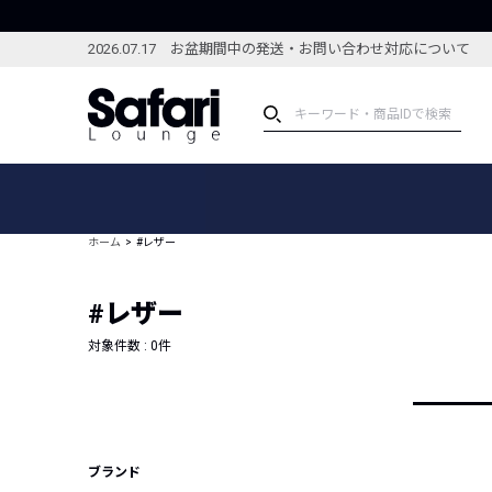
2026.07.17 お盆期間中の発送・お問い合わせ対応について
アイテム
スペシャル
カテゴリーから探す
スペシャルフィーチャ
ホーム
#レザー
ブランドから探す
特集記事
絞り込んで探す
#レザー
新着アイテム
コーディネート
編集部のおすすめアイテム
対象件数 :
0
件
編集部のおすすめコー
ランキング
雑誌・カタログ掲載アイテム
セール
ブランド