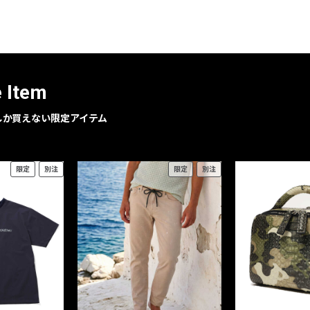
レコメンドアイテム
ピックアップアイテム
フォーカスブランド
セールおすすめアイテム
e Item
人気アイテム TOP 15
geでしか買えない限定アイテム
限定
別注
限定
別注