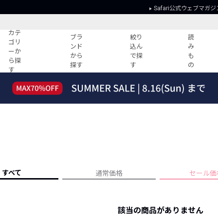
Safari公式ウェブマガジ
カテ
ブラ
絞り
読
ゴリ
ンド
込ん
み
ーか
から
で探
も
ら探
探す
す
の
す
読みもの
ガイド
ー
すべての記事
ショッピング
2026年のイチオシTシャツ！
初めての方
“WP”のイージーパンツを徹底解説&コ
Club Safari
ーデ紹介
よくある質問
HOTなコーデ TOP20
会社概要
ディネート
新ブランドご紹介！
会員利用規約
すべて
通常価格
セール価
人気記事ランキング
プライバシー
バイヤーズ レコメンド
特定商取引に
今週の別注アイテム
該当の商品がありません
ウィークリーコーデ