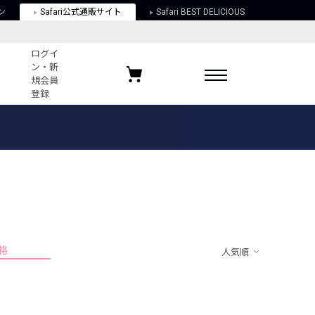
ン
Safari公式通販サイト
Safari BEST DELICIOUS
ログイ
ン・新
規会員
登録
ログイン・新規会員登録
お気に入りアイテム
ガイド
お気に入りブランド
お気に入り記事
最近チェックしたアイテム
格
人気順
ポリシー
関する法律