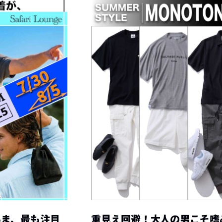
いま、最も注目
重見え回避！大人の男こそ嗜