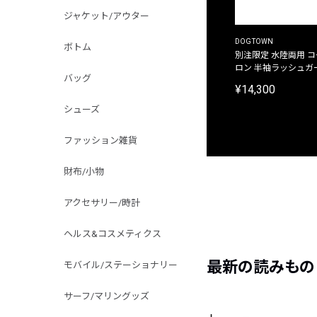
ジャケット/アウター
DOGTOWN
ボトム
別注限定 水陸両用 
ロン 半袖ラッシュガ
バッグ
¥14,300
シューズ
ファッション雑貨
財布/小物
アクセサリー/時計
ヘルス&コスメティクス
最新の読みもの
モバイル/ステーショナリー
サーフ/マリングッズ