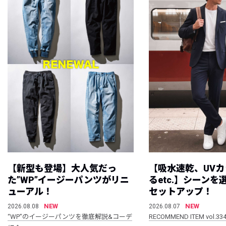
【新型も登場】大人気だっ
【吸水速乾、UV
た”WP”イージーパンツがリニ
るetc.】シーン
ューアル！
セットアップ！
NEW
NEW
2026.08.08
2026.08.07
“WP”のイージーパンツを徹底解説&コーデ
RECOMMEND ITEM vol.33