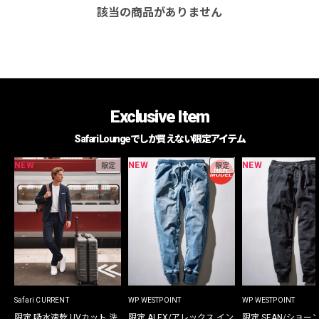
該当の商品がありません
Exclusive Item
Safari Loungeでしか買えない限定アイテム
NEW
NEW
NEW
限定
限定
Safari CURRENT
WP WESTPOINT
WP WESTPOINT
限定 吸水速乾 UVカット 洗
限定 ALEX/アレックス イン
限定 SEAN/ショー