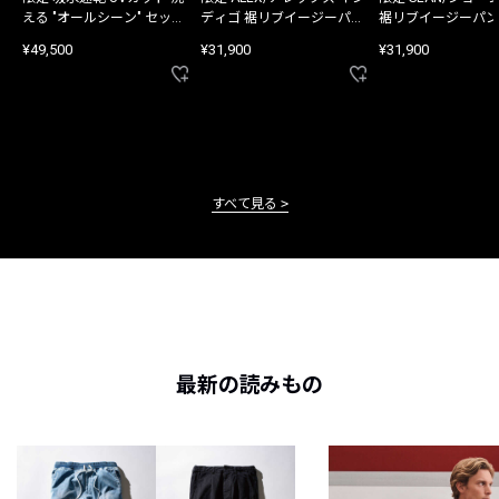
える "オールシーン" セット
ディゴ 裾リブイージーパン
裾リブイージーパン
アップ
ツ
¥49,500
¥31,900
¥31,900
すべて見る
最新の読みもの