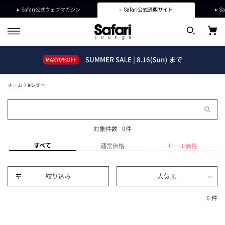
Safari公式ウェブマガジン
Safari公式通販サイト
Sa
ホーム
#レザー
対象件数 : 0件
すべて
通常価格
セール価格
絞り込み
人気順
0 件