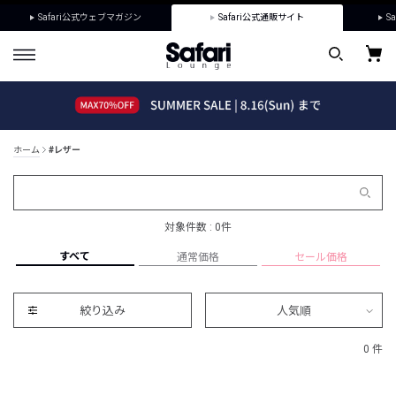
Safari公式ウェブマガジン
Safari公式通販サイト
Sa
ホーム
#レザー
対象件数 : 0件
すべて
通常価格
セール価格
絞り込み
人気順
0 件