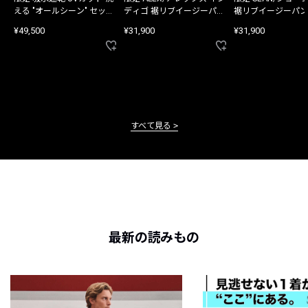
える "オールシーン" セット
ディゴ 裾リブイージーパン
裾リブイージーパン
アップ
ツ
¥49,500
¥31,900
¥31,900
すべて見る
最新の読みもの