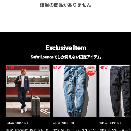
該当の商品がありません
Exclusive Item
Safari Loungeでしか買えない限定アイテム
NEW
NEW
NEW
限定
限定
Safari CURRENT
WP WESTPOINT
WP WESTPOINT
限定 吸水速乾 UVカット 洗
限定 ALEX/アレックス イン
限定 SEAN/ショー