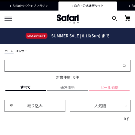
Safari公式ウェブマガジン
Safari公式通販サイト
Sa
ホーム
#レザー
対象件数 : 0件
すべて
通常価格
セール価格
絞り込み
人気順
0 件