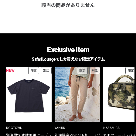
該当の商品がありません
Exclusive Item
Safari Loungeでしか買えない限定アイテム
NEW
限定
別注
限定
別注
限定
DOGTOWN
YANUK
NASAMICA
別注限定 水陸両用 コーデュ
別注限定 ペイント加工 リゾ
カモフラージュパイ