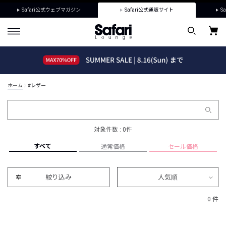
Safari公式ウェブマガジン
Safari公式通販サイト
Sa
ホーム
#レザー
対象件数 : 0件
すべて
通常価格
セール価格
絞り込み
人気順
0 件