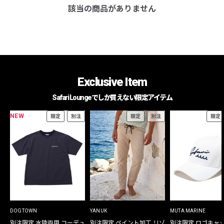
該当の商品がありません
Exclusive Item
Safari Loungeでしか買えない限定アイテム
NEW
限定
別注
限定
別注
限定
DOGTOWN
YANUK
MUTA MARINE
別注限定 水陸両用 コーデュ
別注限定 ペイント加工 リゾ
別注限定 ロゴキャ