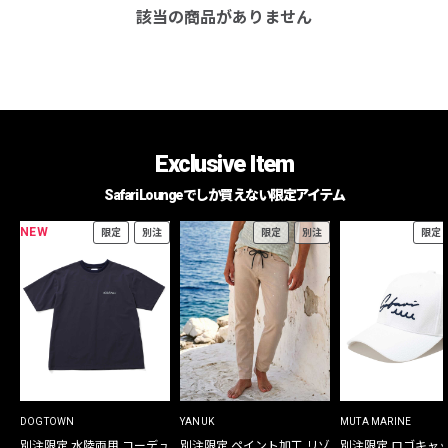
該当の商品がありません
Exclusive Item
Safari Loungeでしか買えない限定アイテム
NEW
限定
別注
限定
別注
限定
DOGTOWN
YANUK
MUTA MARINE
別注限定 水陸両用 コーデュ
別注限定 ペイント加工 リゾ
別注限定 ロゴキャ