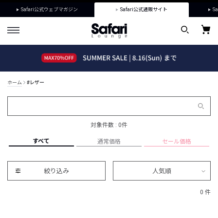
Safari公式ウェブマガジン
Safari公式通販サイト
Sa
ホーム
#レザー
対象件数 : 0件
すべて
通常価格
セール価格
絞り込み
人気順
0 件