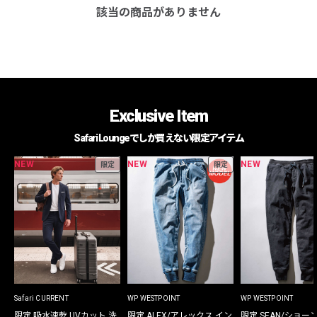
該当の商品がありません
Exclusive Item
Safari Loungeでしか買えない限定アイテム
NEW
NEW
NEW
限定
限定
Safari CURRENT
WP WESTPOINT
WP WESTPOINT
限定 吸水速乾 UVカット 洗
限定 ALEX/アレックス イン
限定 SEAN/ショー