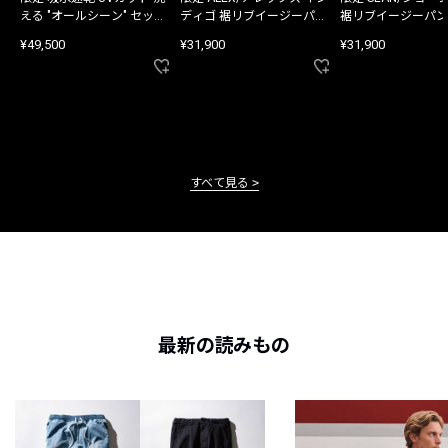
える "オールシーン" セット
ディゴ 裾リブイージーパン
裾リブイージーパン
アップ
ツ
¥49,500
¥31,900
¥31,900
すべて見る
最新の読みもの