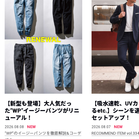
【新型も登場】大人気だっ
【吸水速乾、UV
た”WP”イージーパンツがリニ
るetc.】シーン
ューアル！
セットアップ！
NEW
NEW
2026.08.08
2026.08.07
“WP”のイージーパンツを徹底解説&コーデ
RECOMMEND ITEM vol.33