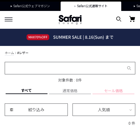
Safari公式ウェブマガジン
Safari公式通販サイト
Sa
ホーム
#レザー
対象件数 : 0件
すべて
通常価格
セール価格
絞り込み
人気順
0 件