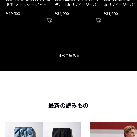
える "オールシーン" セット
ディゴ 裾リブイージーパン
裾リブイージーパン
アップ
ツ
¥49,500
¥31,900
¥31,900
すべて見る
最新の読みもの