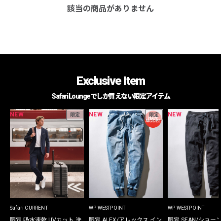
該当の商品がありません
Exclusive Item
Safari Loungeでしか買えない限定アイテム
NEW
NEW
NEW
限定
限定
Safari CURRENT
WP WESTPOINT
WP WESTPOINT
限定 吸水速乾 UVカット 洗
限定 ALEX/アレックス イン
限定 SEAN/ショー