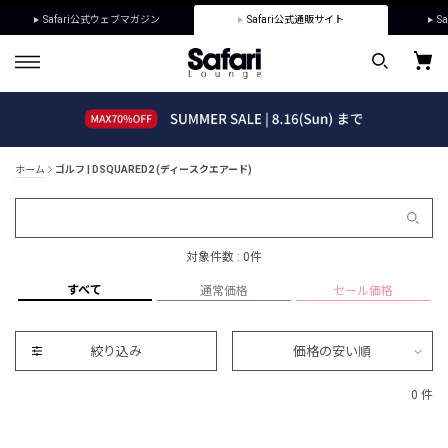
Safari公式ウェブマガジン
Safari公式通販サイト
Sa
ホーム
ゴルフ | DSQUARED2 (ディースクエアード)
対象件数 : 0件
すべて
通常価格
セール価格
絞り込み
価格の安い順
0 件