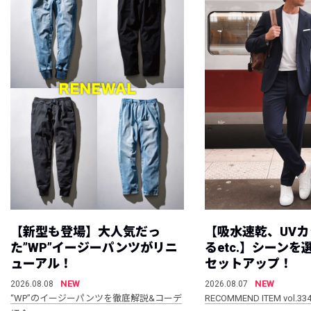
【新型も登場】大人気だっ
【吸水速乾、UV
た”WP”イージーパンツがリニ
るetc.】シーン
ューアル！
セットアップ！
NEW
NEW
2026.08.08
2026.08.07
“WP”のイージーパンツを徹底解説&コーデ
RECOMMEND ITEM vol.33