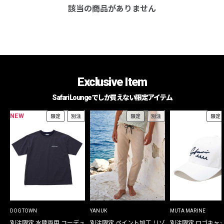
該当の商品がありません
Exclusive Item
Safari Loungeでしか買えない限定アイテム
NEW
限定
別注
限定
別注
限定
DOGTOWN
YANUK
MUTA MARINE
別注限定 水陸両用 コーデュ
別注限定 ペイント加工 リゾ
別注限定 ロゴキャ