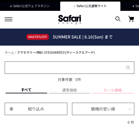
Safari公式ウェブマガジン
Safari公式通販サイト
Sa
ホーム
アクセサリー/時計 | DSQUARED2 (ディースクエアード)
対象件数 : 0件
すべて
通常価格
セール価格
絞り込み
価格の安い順
0 件