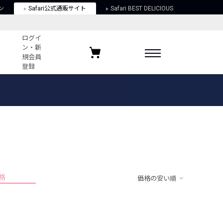
ン
Safari公式通販サイト
Safari BEST DELICIOUS
ログイ
ン・新
規会員
登録
ログイン・新規会員登録
お気に入りアイテム
ガイド
お気に入りブランド
お気に入り記事
最近チェックしたアイテム
格
価格の安い順
ポリシー
関する法律