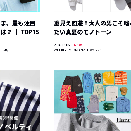
いま、最も注目
重見え回避！大人の男こそ嗜
？ ｜ TOP15
たい真夏のモノトーン
NEW
2026.08.06
30~8/5
WEEKLY COORDINATE vol.240