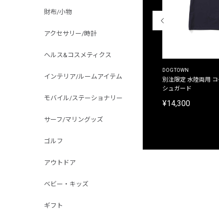
財布/小物
アクセサリー/時計
ヘルス&コスメティクス
THE DUFFER OF ST.GEORGE
DOGTOWN
インテリア/ルームアイテム
別注限定 ピグメントダイ バックプリント サーフ
別注限定 水陸両用 
プリントTシャツ
シュガード
モバイル/ステーショナリー
¥9,900
¥14,300
サーフ/マリングッズ
ゴルフ
アウトドア
ベビー・キッズ
ギフト