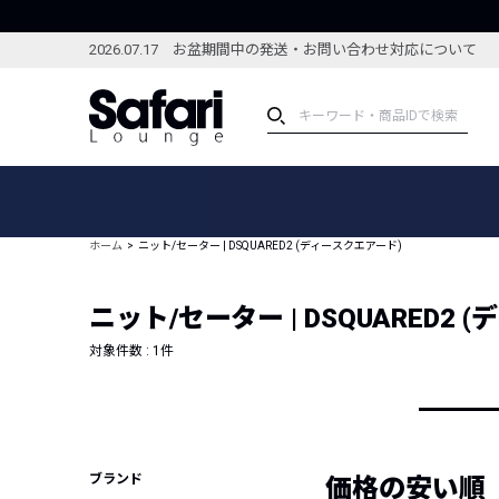
2026.07.17 お盆期間中の発送・お問い合わせ対応について
アイテム
スペシャル
カテゴリーから探す
スペシャルフィーチャ
ホーム
ニット/セーター | DSQUARED2 (ディースクエアード)
ブランドから探す
特集記事
絞り込んで探す
ニット/セーター | DSQUARED2
新着アイテム
コーディネート
編集部のおすすめアイテム
対象件数 :
1
件
編集部のおすすめコー
ランキング
雑誌・カタログ掲載アイテム
セール
ブランド
価格の安い順