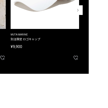
MUTA MARINE
CROSSLEY
ム
別注限定 ロゴキャップ
別注限定 ノースリ
¥9,900
¥8,580
40%OFF