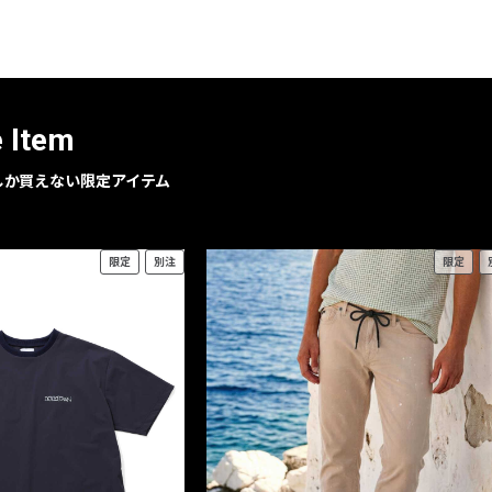
e Item
geでしか買えない限定アイテム
限定
別注
限定