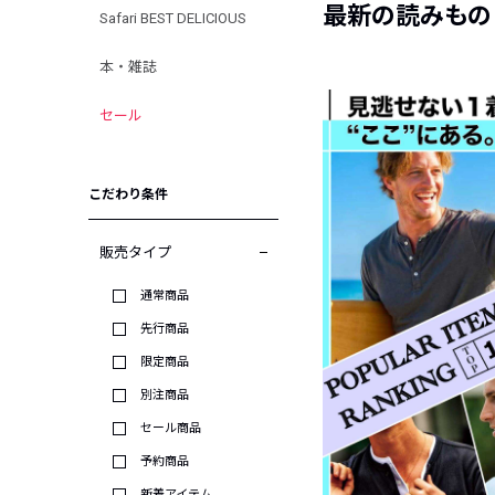
最新の読みもの
Safari BEST DELICIOUS
本・雑誌
セール
こだわり条件
販売タイプ
通常商品
先行商品
限定商品
別注商品
セール商品
予約商品
新着アイテム