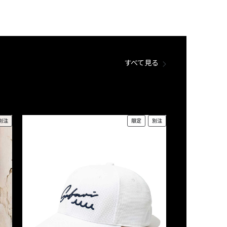
すべて見る
別注
限定
別注