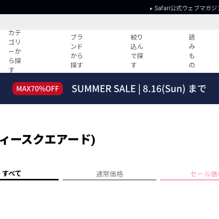
Safari公式ウェブマガジ
カテ
ブラ
絞り
読
ゴリ
ンド
込ん
み
ーか
から
で探
も
ら探
探す
す
の
す
読みもの
ガイド
ー
すべての記事
ショッピング
2026年のイチオシTシャツ！
初めての方
“WP”のイージーパンツを徹底解説&コ
Club Safari
ーデ紹介
 (ディースクエアード)
よくある質問
HOTなコーデ TOP20
会社概要
ディネート
新ブランドご紹介！
会員利用規約
すべて
通常価格
セール価
人気記事ランキング
プライバシー
バイヤーズ レコメンド
特定商取引に
今週の別注アイテム
ウィークリーコーデ