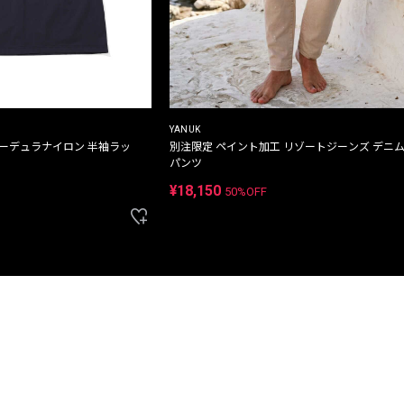
YANUK
コーデュラナイロン 半袖ラッ
別注限定 ペイント加工 リゾートジーンズ デニ
パンツ
¥18,150
50%OFF