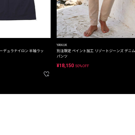
YANUK
コーデュラナイロン 半袖ラッ
別注限定 ペイント加工 リゾートジーンズ デニ
パンツ
¥18,150
50%OFF