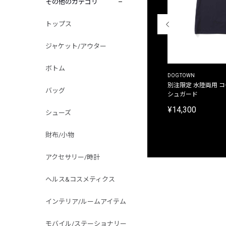
その他のカテゴリ
トップス
ジャケット/アウター
ボトム
THE DUFFER OF ST.GEORGE
DOGTOWN
別注限定 ピグメントダイ バックプリント サーフ
別注限定 水陸両用 
バッグ
プリントTシャツ
シュガード
¥9,900
¥14,300
シューズ
財布/小物
アクセサリー/時計
ヘルス&コスメティクス
インテリア/ルームアイテム
モバイル/ステーショナリー