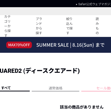
Safari公式ウェブマガジ
カテ
ブラ
絞り
読
ゴリ
ンド
込ん
み
ーか
から
で探
も
ら探
探す
す
の
す
読みもの
ガイド
ー
すべての記事
ショッピング
2026年のイチオシTシャツ！
初めての方
“WP”のイージーパンツを徹底解説&コ
Club Safari
ーデ紹介
UARED2 (ディースクエアード)
よくある質問
HOTなコーデ TOP20
会社概要
ディネート
新ブランドご紹介！
会員利用規約
すべて
通常価格
セール価
人気記事ランキング
プライバシー
バイヤーズ レコメンド
特定商取引に
今週の別注アイテム
該当の商品がありません
ウィークリーコーデ