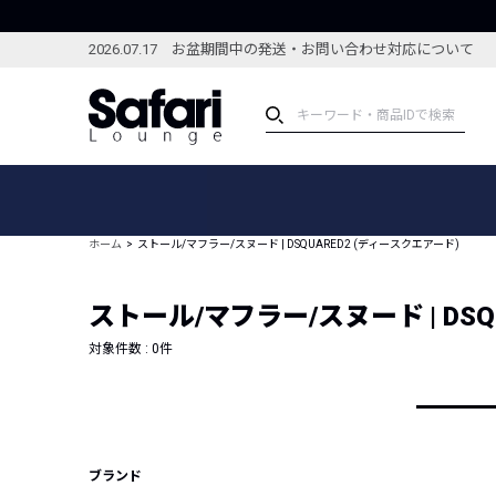
2026.07.17 お盆期間中の発送・お問い合わせ対応について
アイテム
スペシャル
カテゴリーから探す
スペシャルフィーチャ
ホーム
ストール/マフラー/スヌード | DSQUARED2 (ディースクエアード)
ブランドから探す
特集記事
絞り込んで探す
ストール/マフラー/スヌード | DSQ
新着アイテム
コーディネート
編集部のおすすめアイテム
対象件数 :
0
件
編集部のおすすめコー
ランキング
雑誌・カタログ掲載アイテム
セール
ブランド