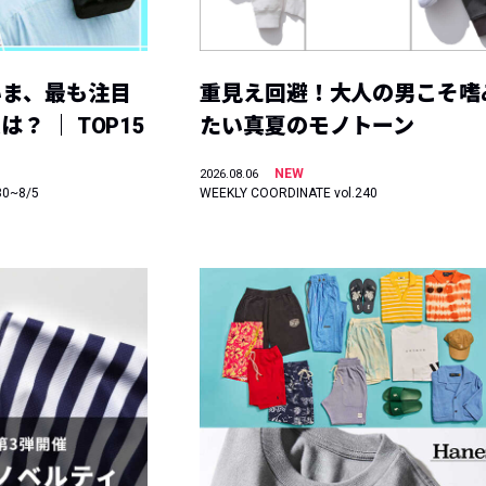
いま、最も注目
重見え回避！大人の男こそ嗜
？ ｜ TOP15
たい真夏のモノトーン
NEW
2026.08.06
30~8/5
WEEKLY COORDINATE vol.240