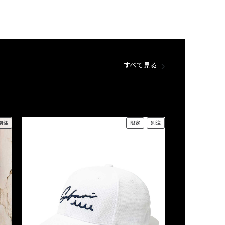
すべて見る
別注
限定
別注