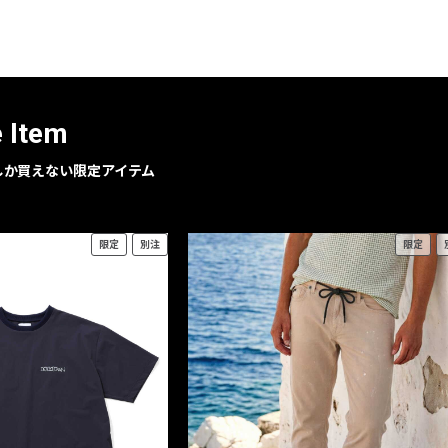
レコメンドアイテム
ピックアップアイテム
フォーカスブランド
セールおすすめアイテム
e Item
人気アイテム TOP 15
geでしか買えない限定アイテム
限定
別注
限定