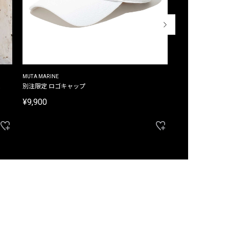
MUTA MARINE
CROSSLEY
ム
別注限定 ロゴキャップ
別注限定 ノースリ
¥9,900
¥8,580
40%OFF