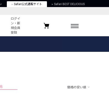
ン
Safari公式通販サイト
Safari BEST DELICIOUS
ログイ
ン・新
規会員
登録
ログイン・新規会員登録
お気に入りアイテム
ガイド
お気に入りブランド
お気に入り記事
最近チェックしたアイテム
格
価格の安い順
ポリシー
関する法律