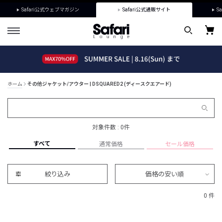
Safari公式ウェブマガジン
Safari公式通販サイト
Sa
ホーム
その他ジャケット/アウター | DSQUARED2 (ディースクエアード)
対象件数 : 0件
すべて
通常価格
セール価格
絞り込み
価格の安い順
0 件