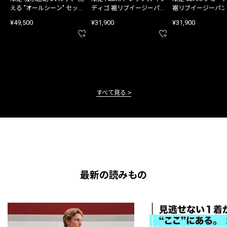
える "オールシーン" セット
ディゴ 裾リブイージーパン
裾リブイージーパン
アップ
ツ
¥49,500
¥31,900
¥31,900
すべて見る
最新の読みもの