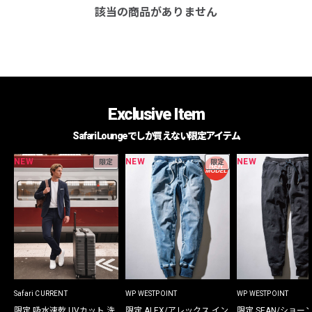
該当の商品がありません
Exclusive Item
Safari Loungeでしか買えない限定アイテム
NEW
NEW
NEW
限定
限定
Safari CURRENT
WP WESTPOINT
WP WESTPOINT
限定 吸水速乾 UVカット 洗
限定 ALEX/アレックス イン
限定 SEAN/ショー