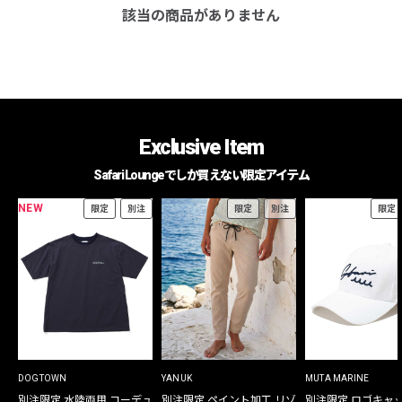
該当の商品がありません
Exclusive Item
Safari Loungeでしか買えない限定アイテム
NEW
限定
別注
限定
別注
限定
DOGTOWN
YANUK
MUTA MARINE
別注限定 水陸両用 コーデュ
別注限定 ペイント加工 リゾ
別注限定 ロゴキャ