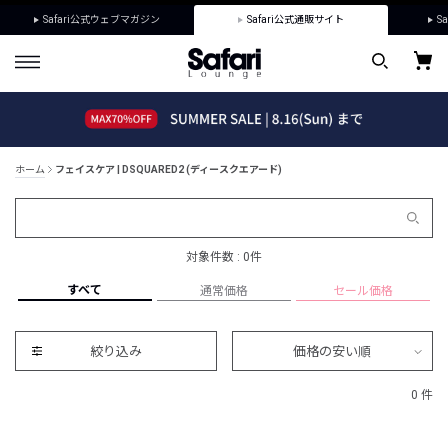
Safari公式ウェブマガジン
Safari公式通販サイト
Sa
ホーム
フェイスケア | DSQUARED2 (ディースクエアード)
対象件数 : 0件
すべて
通常価格
セール価格
絞り込み
価格の安い順
0 件