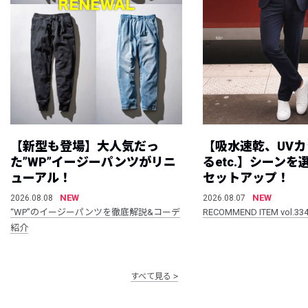
【新型も登場】大人気だっ
【吸水速乾、UV
た”WP”イージーパンツがリニ
るetc.】シーン
ューアル！
セットアップ！
NEW
NEW
2026.08.08
2026.08.07
“WP”のイージーパンツを徹底解説&コーデ
RECOMMEND ITEM vol.33
紹介
すべて見る