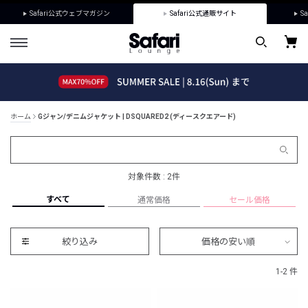
Safari公式ウェブマガジン
Safari公式通販サイト
Sa
ホーム
Gジャン/デニムジャケット | DSQUARED2 (ディースクエアード)
対象件数 : 2件
すべて
通常価格
セール価格
絞り込み
価格の安い順
1-2 件