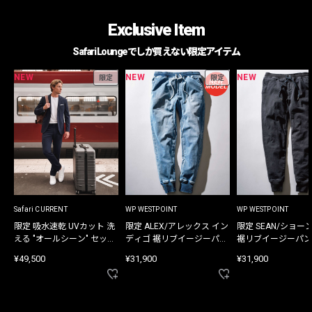
Exclusive Item
Safari Loungeでしか買えない限定アイテム
NEW
NEW
NEW
限定
限定
Safari CURRENT
WP WESTPOINT
WP WESTPOINT
限定 吸水速乾 UVカット 洗
限定 ALEX/アレックス イン
限定 SEAN/ショー
える "オールシーン" セット
ディゴ 裾リブイージーパン
裾リブイージーパン
アップ
ツ
¥49,500
¥31,900
¥31,900