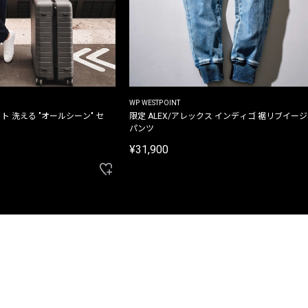
WP WESTPOINT
ト 洗える "オールシーン" セ
限定 ALEX/アレックス インディゴ 裾リブイー
パンツ
¥31,900