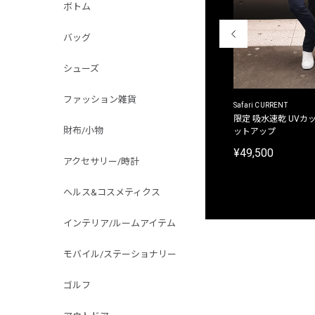
ボトム
バッグ
シューズ
ファッション雑貨
ACANTHUS
Safari CURRENT
別注限定 フード付き チェックシャツジャケット
限定 吸水速乾 UVカッ
財布/小物
ットアップ
¥31,900
¥49,500
アクセサリー/時計
ヘルス&コスメティクス
インテリア/ルームアイテム
モバイル/ステーショナリー
ゴルフ