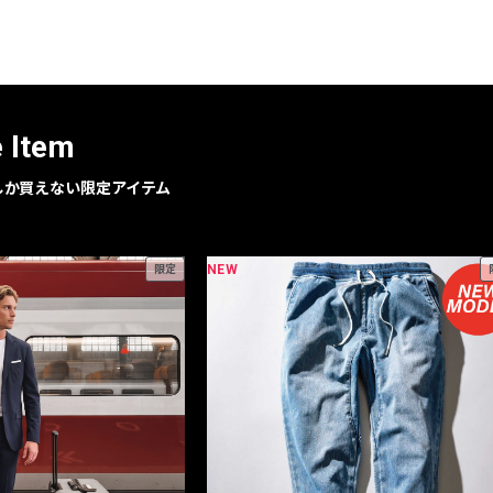
レコメンドアイテム
ピックアップアイテム
フォーカスブランド
セールおすすめアイテム
e Item
人気アイテム TOP 15
geでしか買えない限定アイテム
NEW
限定