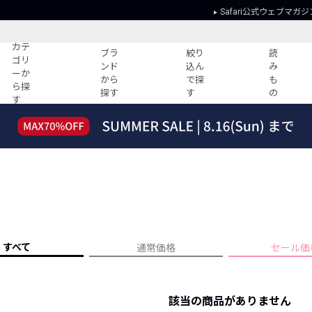
Safari公式ウェブマガジ
カテ
ブラ
絞り
読
ゴリ
ンド
込ん
み
ーか
から
で探
も
ら探
探す
す
の
す
読みもの
ガイド
ー
すべての記事
ショッピング
2026年のイチオシTシャツ！
初めての方
“WP”のイージーパンツを徹底解説&コ
Club Safari
ーデ紹介
よくある質問
HOTなコーデ TOP20
会社概要
ディネート
新ブランドご紹介！
会員利用規約
すべて
通常価格
セール価
人気記事ランキング
プライバシー
バイヤーズ レコメンド
特定商取引に
今週の別注アイテム
該当の商品がありません
ウィークリーコーデ