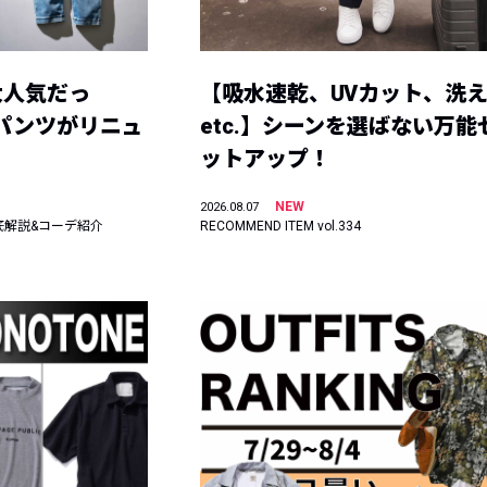
大人気だっ
【吸水速乾、UVカット、洗
ーパンツがリニュ
etc.】シーンを選ばない万能
ットアップ！
NEW
2026.08.07
底解説&コーデ紹介
RECOMMEND ITEM vol.334