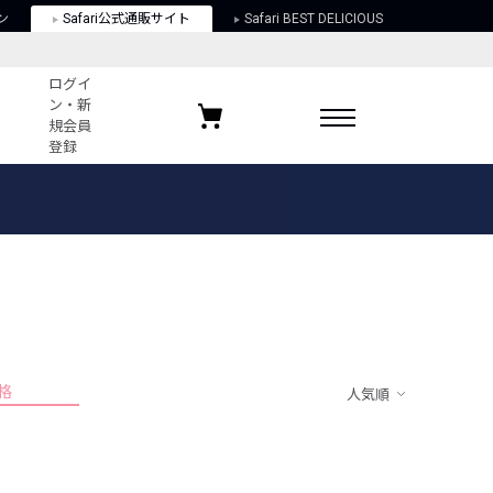
ン
Safari公式通販サイト
Safari BEST DELICIOUS
ログイ
ン・新
規会員
登録
ログイン・新規会員登録
お気に入りアイテム
ガイド
お気に入りブランド
お気に入り記事
最近チェックしたアイテム
格
人気順
ポリシー
関する法律