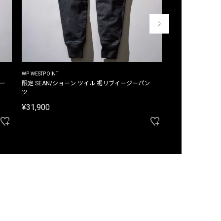
WP WESTPOINT
WP WESTPOINT
ジー
限定 SEAN/ショーン ツイル 裾リブイージーパン
限定 DAVID/デイヴィッド インデ
ツ
イージーパンツ
¥31,900
¥33,000