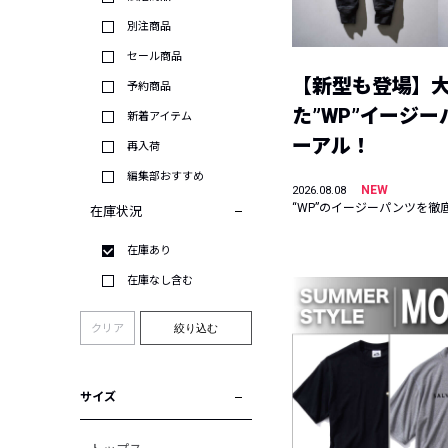
別注商品
セール商品
【新型も登場】
予約商品
た”WP”イージ
新着アイテム
ーアル！
再入荷
編集部おすすめ
NEW
2026.08.08
“WP”のイージーパンツを徹
在庫状況
在庫あり
在庫なし含む
クリア
絞り込む
サイズ