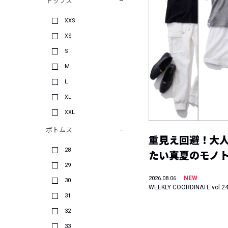
トップス
XXS
XS
S
M
L
XL
XXL
ボトムス
重見え回避！大
28
たい真夏のモノ
29
NEW
2026.08.06
30
WEEKLY COORDINATE vol.2
31
32
33