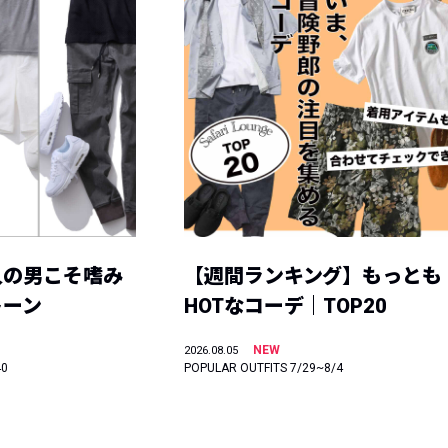
人の男こそ嗜み
【週間ランキング】もっとも
トーン
HOTなコーデ｜TOP20
NEW
2026.08.05
40
POPULAR OUTFITS 7/29~8/4