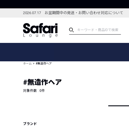
2026.07.17 お盆期間中の発送・お問い合わせ対応について
アイテム
スペシャル
カテゴリーから探す
スペシャルフィーチャ
ホーム
#無造作ヘア
ブランドから探す
特集記事
絞り込んで探す
#無造作ヘア
新着アイテム
コーディネート
編集部のおすすめアイテム
対象件数 :
0
件
編集部のおすすめコー
ランキング
雑誌・カタログ掲載アイテム
セール
ブランド