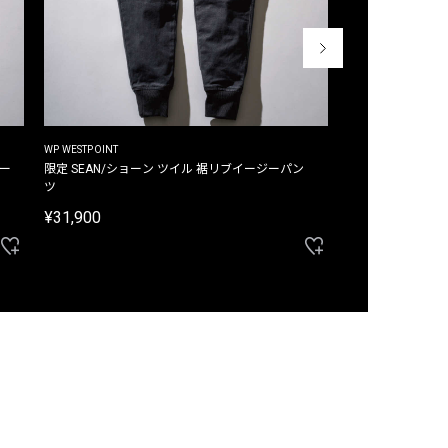
WP WESTPOINT
WP WESTPOINT
ジー
限定 SEAN/ショーン ツイル 裾リブイージーパン
限定 DAVID/デイヴィッド インデ
ツ
イージーパンツ
¥31,900
¥33,000