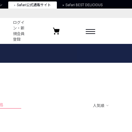
ン
Safari公式通販サイト
Safari BEST DELICIOUS
ログイ
ン・新
規会員
登録
ログイン・新規会員登録
お気に入りアイテム
ガイド
お気に入りブランド
お気に入り記事
最近チェックしたアイテム
格
人気順
ポリシー
関する法律