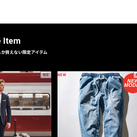
レコメンドアイテム
ピックアップアイテム
フォーカスブランド
セールおすすめアイテム
e Item
人気アイテム TOP 15
geでしか買えない限定アイテム
NEW
限定