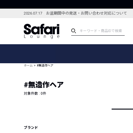
2026.07.17 お盆期間中の発送・お問い合わせ対応について
アイテム
スペシャル
カテゴリーから探す
スペシャルフィーチャ
ホーム
#無造作ヘア
ブランドから探す
特集記事
絞り込んで探す
#無造作ヘア
新着アイテム
コーディネート
編集部のおすすめアイテム
対象件数 :
0
件
編集部のおすすめコー
ランキング
雑誌・カタログ掲載アイテム
セール
ブランド