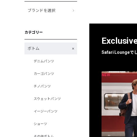
ブランドを選択
カテゴリー
Exclusiv
ボトム
Safari Loun
デニムパンツ
カーゴパンツ
NEW
NEW
限定
別注
チノパンツ
スウェットパンツ
イージーパンツ
ショーツ
その他ボトム