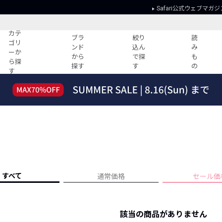
Safari公式ウェブマガジ
カテ
ブラ
絞り
読
ゴリ
ンド
込ん
み
ーか
から
で探
も
ら探
探す
す
の
す
読みもの
ガイド
ー
すべての記事
ショッピング
2026年のイチオシTシャツ！
初めての方
“WP”のイージーパンツを徹底解説&コ
Club Safari
ーデ紹介
よくある質問
HOTなコーデ TOP20
会社概要
ディネート
新ブランドご紹介！
会員利用規約
すべて
通常価格
セール価
人気記事ランキング
プライバシー
バイヤーズ レコメンド
特定商取引に
今週の別注アイテム
該当の商品がありません
ウィークリーコーデ