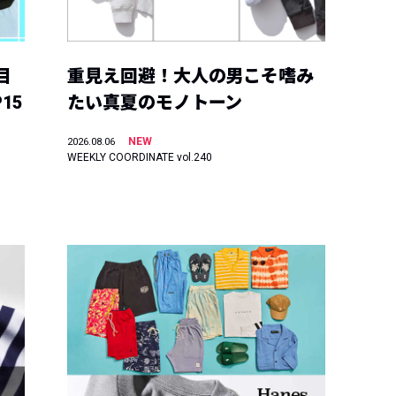
目
重見え回避！大人の男こそ嗜み
15
たい真夏のモノトーン
NEW
2026.08.06
WEEKLY COORDINATE vol.240