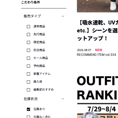
こだわり条件
販売タイプ
【吸水速乾、UV
通常商品
etc.】シーンを
先行商品
ットアップ！
限定商品
NEW
別注商品
2026.08.07
RECOMMEND ITEM vol.334
セール商品
予約商品
新着アイテム
再入荷
編集部おすすめ
在庫状況
在庫あり
在庫なし含む