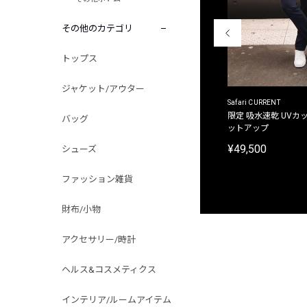
その他のカテゴリ
トップス
ジャケット/アウター
ACANTHUS
Safari CURRENT
別注限定 フード付き チェックシャツジャケット
限定 吸水速乾 UVカッ
バッグ
ットアップ
¥31,900
¥49,500
シューズ
ファッション雑貨
財布/小物
アクセサリー/時計
ヘルス&コスメティクス
インテリア/ルームアイテム