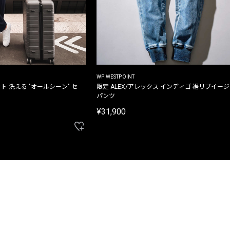
WP WESTPOINT
ト 洗える "オールシーン" セ
限定 ALEX/アレックス インディゴ 裾リブイー
パンツ
¥31,900