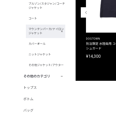
ブルゾン/スタジャン/コーチ
ジャケット
コート
マウンテンパーカ/ナイロン
ジャケット
THE DUFFER OF ST.GEORGE
DOGTOWN
別注限定 ピグメントダイ バックプリント サーフ
別注限定 水陸両用 
カバーオール
プリントTシャツ
シュガード
ニットジャケット
¥9,900
¥14,300
その他ジャケット/アウター
その他のカテゴリ
トップス
ボトム
バッグ