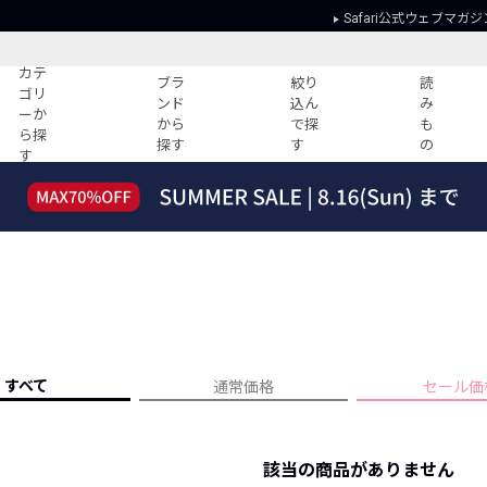
Safari公式ウェブマガジ
カテ
ブラ
絞り
読
ゴリ
ンド
込ん
み
ーか
から
で探
も
ら探
探す
す
の
す
読みもの
ガイド
ー
すべての記事
ショッピング
2026年のイチオシTシャツ！
初めての方
“WP”のイージーパンツを徹底解説&コ
Club Safari
ーデ紹介
よくある質問
HOTなコーデ TOP20
会社概要
ディネート
新ブランドご紹介！
会員利用規約
すべて
通常価格
セール価
人気記事ランキング
プライバシー
バイヤーズ レコメンド
特定商取引に
今週の別注アイテム
該当の商品がありません
ウィークリーコーデ