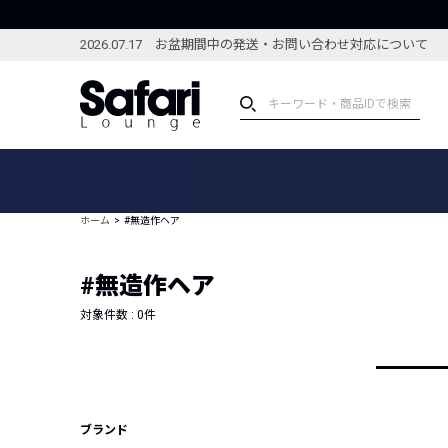
2026.07.17 お盆期間中の発送・お問い合わせ対応について
アイテム
スペシャル
カテゴリーから探す
スペシャルフィーチャ
ホーム
#無造作ヘア
ブランドから探す
特集記事
絞り込んで探す
#無造作ヘア
新着アイテム
コーディネート
編集部のおすすめアイテム
対象件数 :
0
件
編集部のおすすめコー
ランキング
雑誌・カタログ掲載アイテム
セール
ブランド