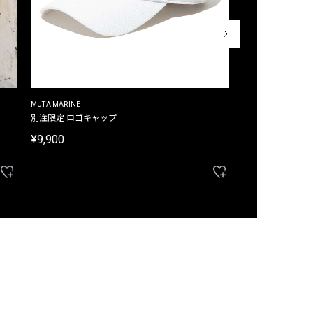
MUTA MARINE
CROSSLEY
ム
別注限定 ロゴキャップ
別注限定 ノースリ
¥9,900
¥8,580
40%OFF