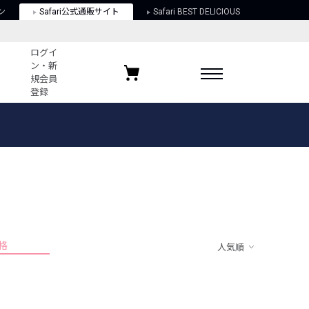
ン
Safari公式通販サイト
Safari BEST DELICIOUS
ログイ
ン・新
規会員
登録
ログイン・新規会員登録
お気に入りアイテム
ガイド
お気に入りブランド
お気に入り記事
最近チェックしたアイテム
格
人気順
ポリシー
関する法律