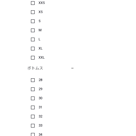
XXS
XS
S
M
L
XL
XXL
ボトムス
28
29
30
31
32
33
34