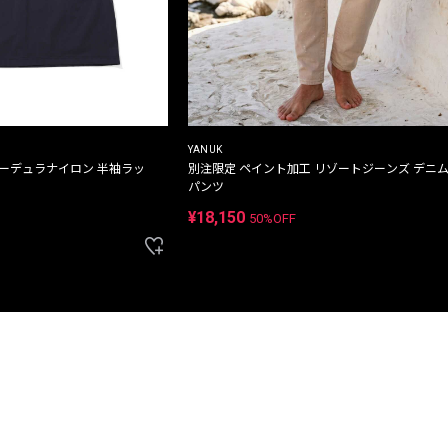
YANUK
コーデュラナイロン 半袖ラッ
別注限定 ペイント加工 リゾートジーンズ デニ
パンツ
¥18,150
50%OFF