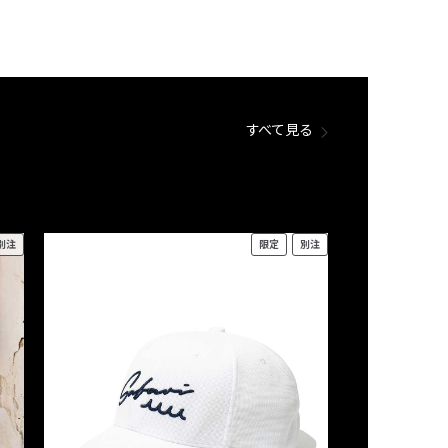
すべて見る
別注
限定
別注