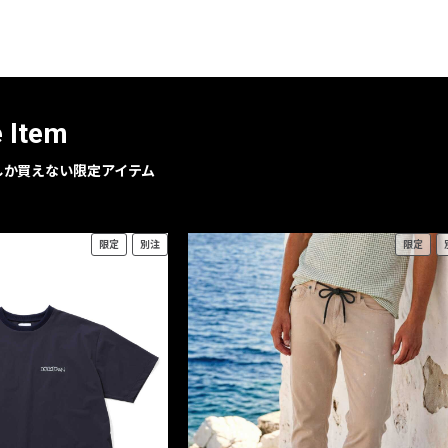
レコメンドアイテム
ピックアップアイテム
フォーカスブランド
セールおすすめアイテム
e Item
人気アイテム TOP 15
geでしか買えない限定アイテム
限定
別注
限定