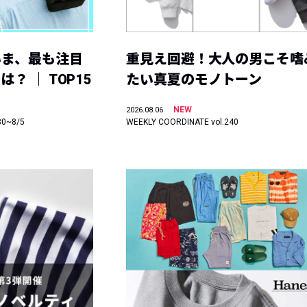
いま、最も注目
重見え回避！大人の男こそ嗜
？ ｜ TOP15
たい真夏のモノトーン
NEW
2026.08.06
30~8/5
WEEKLY COORDINATE vol.240