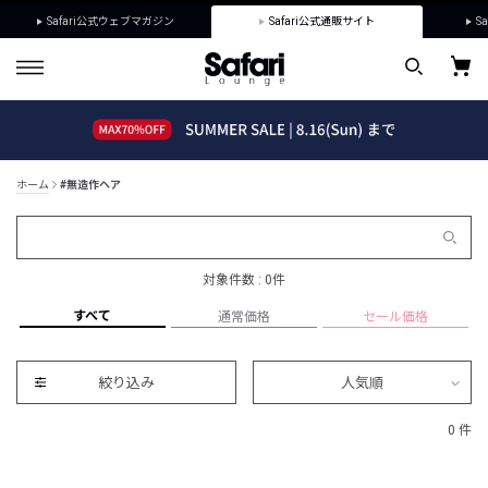
Safari公式ウェブマガジン
Safari公式通販サイト
Sa
ホーム
#無造作ヘア
対象件数 : 0件
すべて
通常価格
セール価格
絞り込み
人気順
0 件