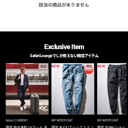
該当の商品がありません
Exclusive Item
Safari Loungeでしか買えない限定アイテム
NEW
NEW
NEW
限定
限定
Safari CURRENT
WP WESTPOINT
WP WESTPOINT
限定 吸水速乾 UVカット 洗
限定 ALEX/アレックス イン
限定 SEAN/ショー