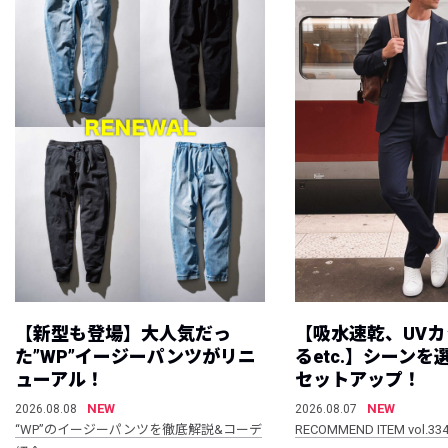
【新型も登場】大人気だっ
【吸水速乾、UV
た”WP”イージーパンツがリニ
るetc.】シーン
ューアル！
セットアップ！
NEW
NEW
2026.08.08
2026.08.07
“WP”のイージーパンツを徹底解説&コーデ
RECOMMEND ITEM vol.33