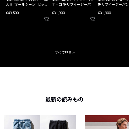
える "オールシーン" セット
ディゴ 裾リブイージーパン
裾リブイージーパン
アップ
ツ
¥49,500
¥31,900
¥31,900
すべて見る
最新の読みもの