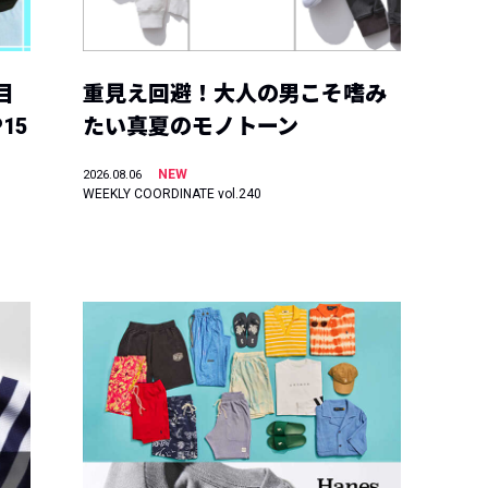
目
重見え回避！大人の男こそ嗜み
15
たい真夏のモノトーン
NEW
2026.08.06
WEEKLY COORDINATE vol.240