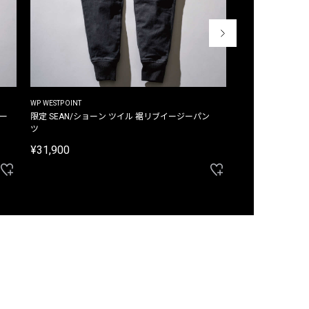
WP WESTPOINT
WP WESTPOINT
ジー
限定 SEAN/ショーン ツイル 裾リブイージーパン
限定 DAVID/デイヴィッド インデ
ツ
イージーパンツ
¥31,900
¥33,000