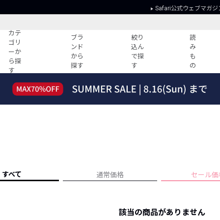
Safari公式ウェブマガジ
カテ
ブラ
絞り
読
ゴリ
ンド
込ん
み
ーか
から
で探
も
ら探
探す
す
の
す
読みもの
ガイド
ー
すべての記事
ショッピング
2026年のイチオシTシャツ！
初めての方
“WP”のイージーパンツを徹底解説&コ
Club Safari
ーデ紹介
よくある質問
HOTなコーデ TOP20
会社概要
ディネート
新ブランドご紹介！
会員利用規約
すべて
通常価格
セール価
人気記事ランキング
プライバシー
バイヤーズ レコメンド
特定商取引に
今週の別注アイテム
該当の商品がありません
ウィークリーコーデ