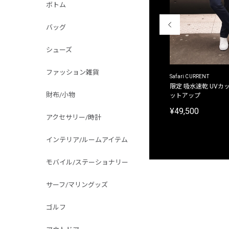
ボトム
バッグ
シューズ
ファッション雑貨
ACANTHUS
Safari CURRENT
別注限定 フード付き チェックシャツジャケット
限定 吸水速乾 UVカッ
財布/小物
ットアップ
¥31,900
¥49,500
アクセサリー/時計
インテリア/ルームアイテム
モバイル/ステーショナリー
サーフ/マリングッズ
ゴルフ