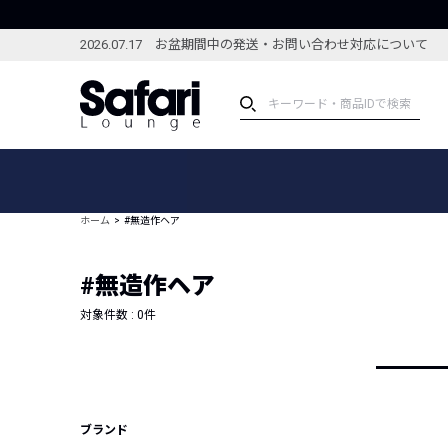
2026.07.17 お盆期間中の発送・お問い合わせ対応について
アイテム
スペシャル
カテゴリーから探す
スペシャルフィーチャ
ホーム
#無造作ヘア
ブランドから探す
特集記事
絞り込んで探す
#無造作ヘア
新着アイテム
コーディネート
編集部のおすすめアイテム
対象件数 :
0
件
編集部のおすすめコー
ランキング
雑誌・カタログ掲載アイテム
セール
ブランド