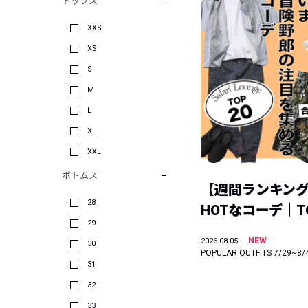
トップス
XXS
XS
S
M
L
XL
XXL
ボトムス
【週間ランキン
28
HOTなコーデ｜TO
29
NEW
2026.08.05
30
POPULAR OUTFITS 7/29~8/
31
32
33