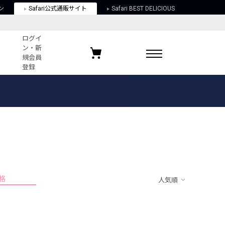
ン
Safari公式通販サイト
Safari BEST DELICIOUS
ログイ
ン・新
規会員
登録
ログイン・新規会員登録
お気に入りアイテム
ガイド
お気に入りブランド
お気に入り記事
最近チェックしたアイテム
格
人気順
ポリシー
関する法律