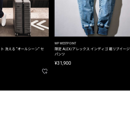
WP WESTPOINT
ト 洗える "オールシーン" セ
限定 ALEX/アレックス インディゴ 裾リブイー
パンツ
¥31,900