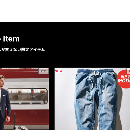
レコメンドアイテム
ピックアップアイテム
フォーカスブランド
セールおすすめアイテム
e Item
人気アイテム TOP 15
geでしか買えない限定アイテム
NEW
限定