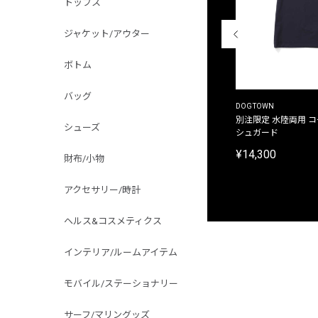
トップス
ジャケット/アウター
ボトム
バッグ
THE DUFFER OF ST.GEORGE
DOGTOWN
別注限定 ピグメントダイ バックプリント サーフ
別注限定 水陸両用 
シューズ
プリントTシャツ
シュガード
¥9,900
¥14,300
財布/小物
アクセサリー/時計
ヘルス&コスメティクス
インテリア/ルームアイテム
モバイル/ステーショナリー
サーフ/マリングッズ