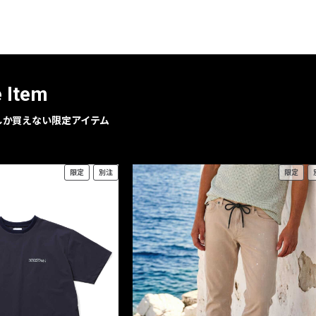
レコメンドアイテム
ピックアップアイテム
フォーカスブランド
セールおすすめアイテム
e Item
人気アイテム TOP 15
geでしか買えない限定アイテム
限定
別注
限定