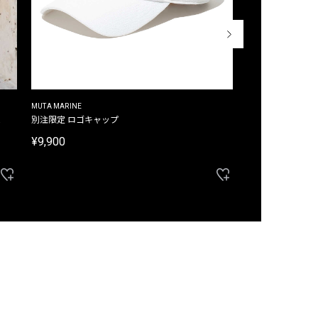
MUTA MARINE
CROSSLEY
ム
別注限定 ロゴキャップ
別注限定 ノースリ
¥9,900
¥8,580
40%OFF