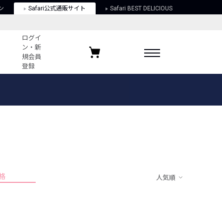
ン
Safari公式通販サイト
Safari BEST DELICIOUS
ログイ
ン・新
規会員
登録
ログイン・新規会員登録
お気に入りアイテム
ガイド
お気に入りブランド
お気に入り記事
最近チェックしたアイテム
格
人気順
ポリシー
関する法律