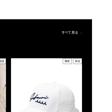
すべて見る
別注
限定
別注