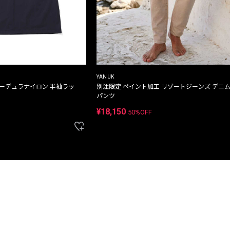
YANUK
コーデュラナイロン 半袖ラッ
別注限定 ペイント加工 リゾートジーンズ デニ
パンツ
¥18,150
50%OFF