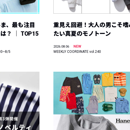
いま、最も注目
重見え回避！大人の男こそ嗜
？ ｜ TOP15
たい真夏のモノトーン
NEW
2026.08.06
30~8/5
WEEKLY COORDINATE vol.240