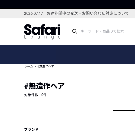
2026.07.17 お盆期間中の発送・お問い合わせ対応について
アイテム
スペシャル
カテゴリーから探す
スペシャルフィーチャ
ホーム
#無造作ヘア
ブランドから探す
特集記事
絞り込んで探す
#無造作ヘア
新着アイテム
コーディネート
編集部のおすすめアイテム
対象件数 :
0
件
編集部のおすすめコー
ランキング
雑誌・カタログ掲載アイテム
セール
ブランド