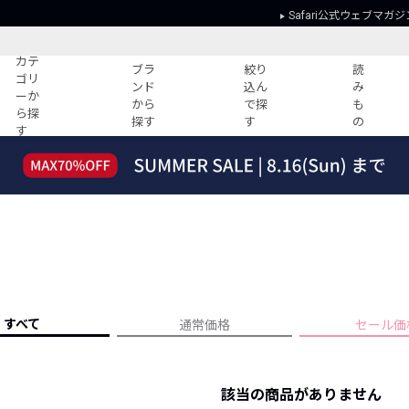
Safari公式ウェブマガジ
カテ
ブラ
絞り
読
ゴリ
ンド
込ん
み
ーか
から
で探
も
ら探
探す
す
の
す
読みもの
ガイド
ー
すべての記事
ショッピング
2026年のイチオシTシャツ！
初めての方
“WP”のイージーパンツを徹底解説&コ
Club Safari
ーデ紹介
よくある質問
HOTなコーデ TOP20
会社概要
ディネート
新ブランドご紹介！
会員利用規約
すべて
通常価格
セール価
人気記事ランキング
プライバシー
バイヤーズ レコメンド
特定商取引に
今週の別注アイテム
該当の商品がありません
ウィークリーコーデ